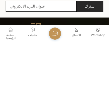
اشترك
WhatsApp
الاتصال
منتجات
الصفحة
الرئيسية
اتصل بنا
تل : +86 18155260624
E-mail : export@xinghuoglass.com
Whatsapp : +8618155260624
عنوان : No. 69, Olympic Sports Center Street, Jianye District,
Nanjing, Jiangsu, China