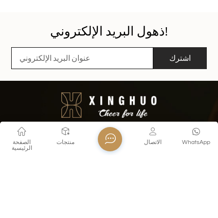
ذهول البريد الإلكتروني!
اشترك
WhatsApp
الاتصال
منتجات
الصفحة
الرئيسية
اتصل بنا
تل : +86 18155260624
E-mail : export@xinghuoglass.com