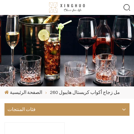
260 مل زجاج أكواب كريستال هايبول
الصفحة الرئيسية
فئات المنتجات