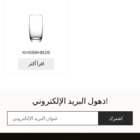
XHS99HB26
اقرأ أكثر
ذهول البريد الإلكتروني!
اشترك