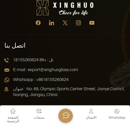
اتصل بنا
تل : +86 18155260624
E-mail : export@xinghuoglass.com
Whatsapp : +8618155260624
عنوان : No. 69, Olympic Sports Center Street, Jianye District,
Nanjing, Jiangsu, China
سياسة الخصوصية
المدونة
خريطة الموقع
Xml
WhatsApp
الاتصال
منتجات
الصفحة
الرئيسية
حقوق النشر © 2026 Jiangsu Xinghuo Technology Co., Ltd. جميع
الحقوق محفوظة .
دعم الشبكة