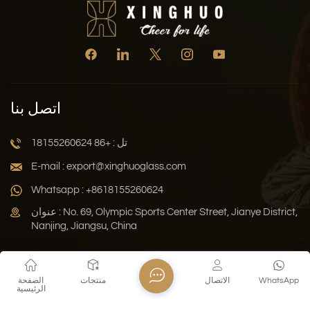
اتصل بنا
تل : +86 18155260624
E-mail : export@xinghuoglass.com
Whatsapp : +8618155260624
عنوان : No. 69, Olympic Sports Center Street, Jianye District,
Nanjing, Jiangsu, China
سياسة الخصوصية
المدونة
خريطة الموقع
Xml
WhatsApp
الاتصال
منتجات
الصفحة
الرئيسية
حقوق النشر © 2026 Jiangsu Xinghuo Technology Co., Ltd. جميع
الحقوق محفوظة .
دعم الشبكة