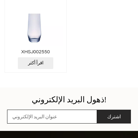
XHSJ002550
اقرأ أكثر
ذهول البريد الإلكتروني!
اشترك