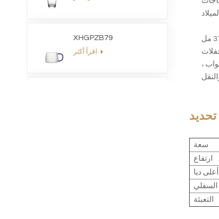
ياجات
XHGPZB79
: لكل كوب قدرة معتدلة تبلغ 370 مل
حفلات
اقرأ أكثر
اسبات ؛ يحتوي كل صندوق على 6 أكواب ،
XHSJ002550
اقرأ أكثر
تحديد
سعة
XHGPZB68
ارتفاع
اقرأ أكثر
ديا.
التعبئة
XHS99RK25
اقرأ أكثر