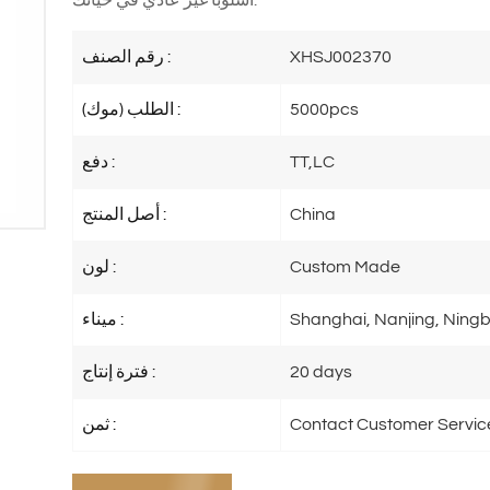
XHSJ002370
رقم الصنف :
5000pcs
الطلب (موك) :
TT,LC
دفع :
China
أصل المنتج :
Custom Made
لون :
Shanghai, Nanjing, Ningb
ميناء :
20 days
فترة إنتاج :
Contact Customer Servic
ثمن :