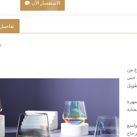
الاستفسار الآن
تفاصيل 
س
ع من
 حتى
مهرة
واسع
زجاج