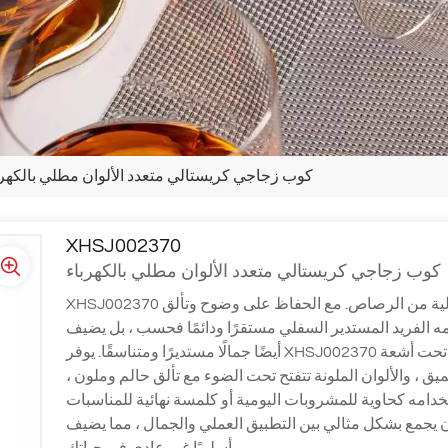
كوب زجاجي كريستالي متعدد الألوان مطلي بالكهرب
XHSJ002370
كوب زجاجي كريستالي متعدد الألوان مطلي بالكهرباء
لية من الرصاص. مع الحفاظ على وضوح وتألق
XHSJ002370
ميمه الفريد المستدير السفلي مستقرًا ودائمًا فحسب ، بل يضيف
أيضًا جمالًا مستديرًا ومتناسقًا. يوفر XHSJ002370 مجموعة متنوعة من الخيارات: العنبر يشبه لمسة من الحنان تحت أشعة
يق ، والألوان الملونة تتفتح تحت الضوء مع تألق حالم وملون ،
دامه كحاوية للمشروبات اليومية أو كلمسة نهائية للمناسبات
ن يجمع بشكل مثالي بين التطبيق العملي والجمال ، مما يضيف
أسلوبًا غير عادي في حياتك.