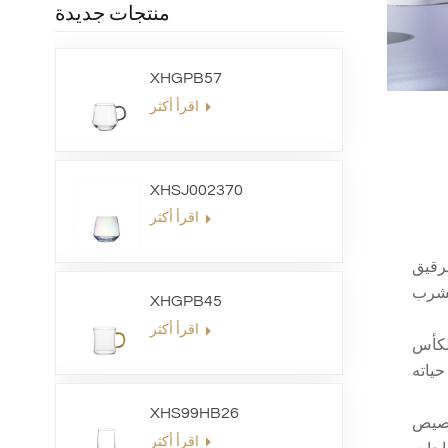
منتجات جديدة
XHGPB57
اقرأ أكثر
XHSJ002370
اقرأ أكثر
رقيق
XHGPB45
اقرأ أكثر
الكأس
XHS99HB26
خصيص
اقرأ أكثر