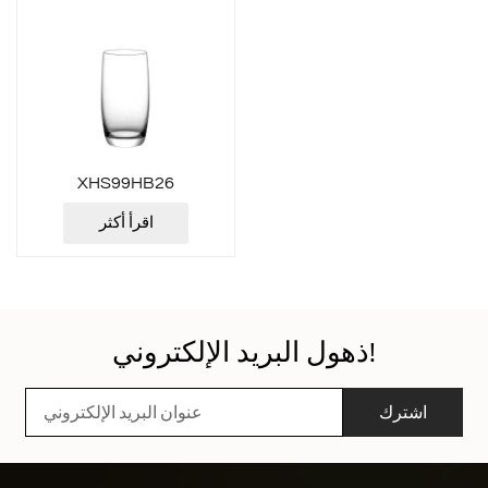
XHS99HB26
اقرأ أكثر
ذهول البريد الإلكتروني!
اشترك