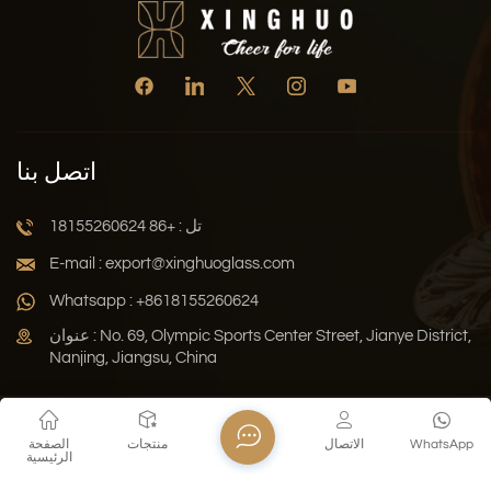
اتصل بنا
تل : +86 18155260624
E-mail : export@xinghuoglass.com
Whatsapp : +8618155260624
عنوان : No. 69, Olympic Sports Center Street, Jianye District,
Nanjing, Jiangsu, China
سياسة الخصوصية
المدونة
خريطة الموقع
Xml
WhatsApp
الاتصال
منتجات
الصفحة
الرئيسية
حقوق النشر © 2026 Jiangsu Xinghuo Technology Co., Ltd. جميع
الحقوق محفوظة .
دعم الشبكة