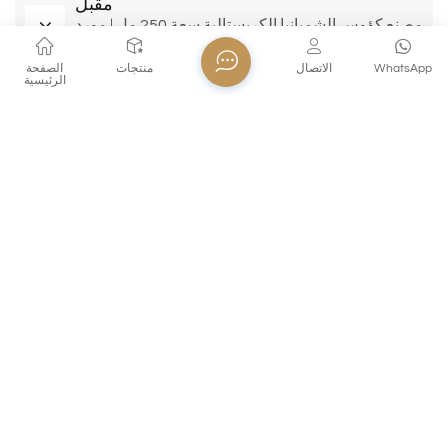
مقبل
مصنع كؤوس الشمبانيا الكريستالية سعة 250 مل | مورد
كؤوس الشمبانيا الأصلية/التصميم والتصنيع للمشترين
العالميين
WhatsApp
الاتصال
منتجات
الصفحة
الرئيسية
منتجات ذات صله