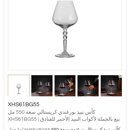
XHS61BG55
كأس نبيذ بورغندي كريستالي سعة 550 مل
XHS61BG55 | بيع بالجملة لأكواب النبيذ الأحمر للفنادق
كأس نبيذ كريستال بورغندي سعة 550
يُعدّ جهاز XHS61BG55