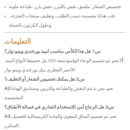
تخصيص الشعار: ملصق، نقش بالليزر، نقش بارز، طباعة ملونة
علب هدايا مصممة حسب الطلب، وتغليف منتجات التجزئة، 
وحلول الكرتون بالجملة
التعليمات
س1: هل هذا الكأس مناسب لنبيذ بورغندي وبينو نوار؟
أ1:
نعم. تم تصميم الوعاء الواسع سعة 550 مل خصيصًا لأنواع النبيذ 
الأحمر العطري مثل بورغندي وبينو نوار.
س2: هل يمكنك تخصيص الشعار أو التغليف؟
نعم. نحن ندعم النقش والطباعة والتزيين وصناديق الهدايا 
A2
المخصصة.
س3: هل الزجاج آمن للاستخدام التجاري في غسالة الأطباق؟
نعم. تم تصميم الساق المقوى والمادة الكريستالية للغسيل 
A3:
المتكرر.