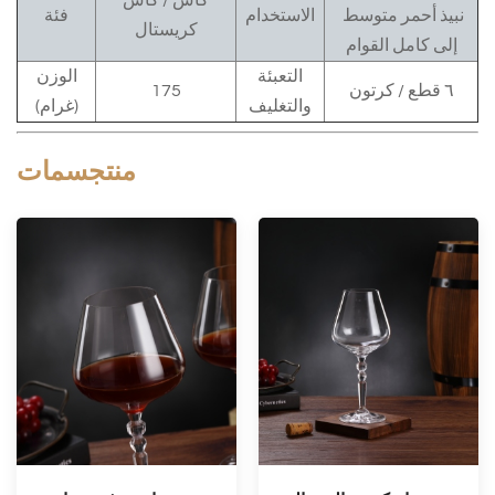
نبيذ أحمر متوسط ​​
الاستخدام
فئة
كريستال
إلى كامل القوام
التعبئة
الوزن
٦ قطع / كرتون
175
والتغليف
(غرام)
منتج
سمات