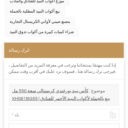
موزع أكواب النبيذ للفنادق والمآدب
بيع أكواب النبيذ المطلية بالجملة
مصنع صيني لأواني الكريستال التجارية
شراء كميات كبيرة من أكواب تذوق النبيذ
اترك رسالة
إذا كنت مهتمًا بمنتجاتنا وترغب في معرفة المزيد من التفاصيل ،
فيرجى ترك رسالة هنا ، فسوف نرد عليك في أقرب وقت ممكن.
موضوع :
كأس نبيذ بورغندي كريستالي سعة 550 مل
XHS61BG55 | بيع بالجملة لأكواب النبيذ الأحمر للفنادق