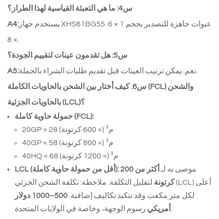
س4: ما هي التعبئة القياسية لهذا الطراز؟
يستخدم جهاز XHS61BG55 عبوات جاهزة للتصدير بحجم 1 × 6 
A4:
× 8.
س5: هل تقدمون عينات لتقييم الجودة؟
نعم. يمكن ترتيب العينات قبل تقديم طلبات الشراء بالجملة.
A5:
س6. كيف أختار بين الشحن بالحاويات الكاملة (FCL) والشحن
بالحاويات الجزئية (LCL)؟
حمولة حاوية كاملة (FCL):
20GP ≈ 28 م³ (≈ 600 كرتونة)
40GP ≈ 58 م³ (≈ 800 كرتونة)
40HQ ≈ 68 م³ (≈ 1200 كرتونة)
موصى به لـ
أكثر من 200
LCL (أقل من حمولة حاوية كاملة):
كرتونة
لتقليل التكلفة. ملاحظة: تكلفة الشحن الجزئي (LCL) أعلى
لكل متر مكعب وقد تتكبد تكاليف إضافية.
500–1000 دولار
رسوم الوجهة، وخاصة في الولايات المتحدة.
أمريكي