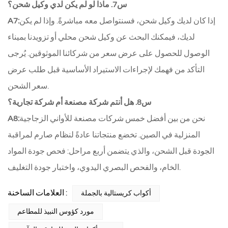
س7. ماذا لو لم يكن لدي وكيل شحن؟
إذا كان لديك وكيل شحن، فسنتواصل معه مباشرةً. وإذا لم يكن
A7:
لديك، فيمكنك البحث عن وكيل شحن محلي أو تزويدنا بميناء
الوصول للحصول على عرض سعر من شركائنا الموثوقين. يُرجى
التأكد من فهمك لإجراءات الاستيراد الأساسية قبل طلب عرض
سعر الشحن.
س8. هل أنتم شركة مصنعة أم شركة تجارية؟
نحن من بين أفضل خمس شركات مصنعة للأواني الزجاجية
A8:
المنزلية في الصين. تخضع منتجاتنا عادةً لنظام صارم لمراقبة
الجودة قبل الشحن، والذي يتضمن أربع مراحل: فحص جودة المواد
الخام، والفحص البصري اليدوي، واختبار جودة التغليف.
العلامات الساخنة :
أكواب كريستالية بالجملة
مورد كؤوس النبيذ للمطاعم