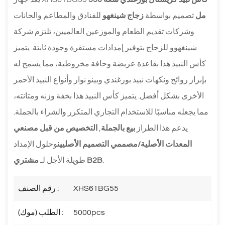
مل
تصميم بواسطة
زجاج شينغهو
للفنادق والمطاعم والحانات
وشركات تقديم الطعام والموزعين العالميين، تلتزم شركة
شينغهوو للزجاج بتوفير إمدادات مستقرة وجودة ثابتة. يتميز
كأس النبيذ هذا بقاعدة عريضة وحافة مخروطية، مما يسمح له
بإبراز روائح ونكهات نبيذ بورغندي وبينو نوار وأنواع النبيذ الأحمر
الأخرى بشكل أفضل. يتميز كأس النبيذ هذا بخفة وزنه ومتانته،
مما يجعله مناسبًا للاستخدام التجاري المتكرر والشراء بالجملة.
يدعم هذا الطراز
بيع بالجملة
,
التخصيص من قبل مصنعي
المعدات الأصلية/مصممي التصميم الأصليين
وحلول الإمداد
.
مشتري B2B
طويلة الأجل لـ
XHS61BG55
رقم الصنف :
5000pcs
الطلب (موك) :