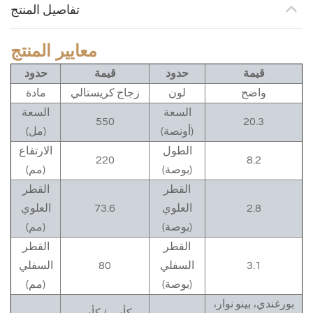
تفاصيل المنتج
معايير المنتج
قيمة
حدود
قيمة
حدود
واضح
لون
زجاج كريستالي
مادة
السعة
السعة
550
20.3
(أونصة)
(مل)
الطول
الارتفاع
220
8.2
(بوصة)
(مم)
القطر
القطر
2.8
العلوي
73.6
العلوي
(بوصة)
(مم)
القطر
القطر
3.1
السفلي
80
السفلي
(بوصة)
(مم)
بورغندي، بينو نوار،
كأس / كأس