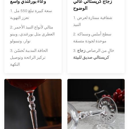
زجاج كريستالي عالي
وعاء بورغندي واسع
الوضوح
1. سعة كبيرة تبلغ 550 مل
1. شفافية ممتازة لعرض
تعزز التهوية
النبيذ
2. مثالي لأنواع النبيذ الأحمر
2. سطح أملس وسماكة
العطري مثل بورغندي، وبينو
موحدة لجودة متسقة
نوار، ونيبيولو
3. خالٍ من الرصاص
زجاج
3. الحافة المدببة تُحسّن
كريستالي صديق للبيئة
تركيز الرائحة وتوصيل
النكهة