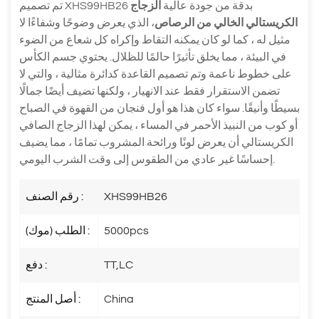
تم تصميم XHS99HB26 بدقة من جودة عالية
الزجاج
الكريستالي الخالي من الرصاص
، الذي يعرض وضوحًا وشفاءًا لا
مثيل له ، كما لو كان يمكنه التقاط وإكراه كل شعاع من الضوء
في البيئة ، مما يخلق تأثيرًا حالمًا للظلال. يحتوي جسم الكأس
على خطوط ناعمة وتم تصميم القاعدة كدائرة مثالية ، والتي لا
تضمن الاستقرار فقط عند الانهيار ، ولكنها تضيف أيضًا جمالًا
بسيطًا وأنيقًا. سواء كان هذا هو أول فنجان من القهوة في الصباح
أو كوب من النبيذ الأحمر في المساء ، يمكن لهذا الزجاج الصافي
الكريستالي أن يعرض لونًا ورائحة المشروب تمامًا ، مما يضيف
إحساسًا غير عادي من الطقوس إلى وقت الشرب اليومي.
XHS99HB26
رقم الصنف :
5000pcs
الطلب (موك) :
TT,LC
دفع :
China
أصل المنتج :