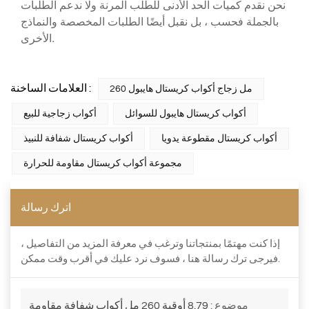
نحن نقدم كميات الحد الأدنى للطلب المرنة ولا ندعم الطلبات
بالجملة فحسب ، بل نقبل أيضًا الطلبات المخصصة والنماذج
الأخرى.
العلامات الساخنة :
260 مل زجاج أكواب كريستال هايبول
أكواب كريستال هايبول للسوائل
أكواب زجاجية للبيع
أكواب كريستال مقطوعة يدويا
أكواب كريستال شفافة للنبيذ
مجموعة أكواب كريستال مقاومة للحرارة
اترك رسالة
إذا كنت مهتمًا بمنتجاتنا وترغب في معرفة المزيد من التفاصيل ،
فيرجى ترك رسالة هنا ، فسوف نرد عليك في أقرب وقت ممكن.
موضوع :
8.79 أوقية 260 مل أكواب شفافة مقاومة