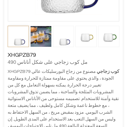
XHGPZB79
490 مل كوب زجاجي على شكل أناناس
كوب زجاجي
مصنوع من زجاج البورسليكات عالي
XHGPZB79
الجودة ، والذي يحتوي على مقاومة ممتازة للحرارة ومقاومة
تغيير درجة الحرارة. يمكنه بسهولة التعامل مع كل من
المشروبات المثلجة والساخنة ، مما يضمن تذوق المشروبات
نقية وآمنة للاستخدام. تصميمه مستوحى من الأناناس الاستوائية
، مع خطوط ناعمة وشكل كامل ولطيف ، مما يضيف متعة
الشرب اليومي. مزود بمقبض مريح ، من السهل الاحتفاظ به
وليس من السهل التعب بعد الاستخدام على المدى الطويل. إن
السعة المعتدلة البالغة 490 مل تلبي الاحتياجات اليومية ،