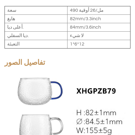
490 مل/26 أوقية
سعة
82mm/3.3inch
هايغ
84mm/3.6inch
أعلى ديا.
لا شيء
ديا السفلي.
1*6*12
التعبئة
تفاصيل الصور