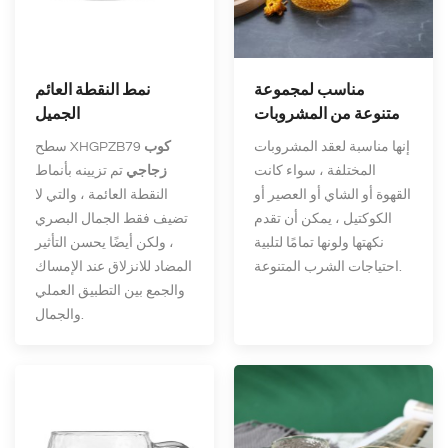
مناسب لمجموعة
نمط النقطة العائم
متنوعة من المشروبات
الجميل
إنها مناسبة لعقد المشروبات
كوب
سطح XHGPZB79
المختلفة ، سواء كانت
زجاجي
تم تزيينه بأنماط
القهوة أو الشاي أو العصير أو
النقطة العائمة ، والتي لا
الكوكتيل ، يمكن أن تقدم
تضيف فقط الجمال البصري
نكهتها ولونها تمامًا لتلبية
، ولكن أيضًا يحسن التأثير
احتياجات الشرب المتنوعة.
المضاد للانزلاق عند الإمساك
والجمع بين التطبيق العملي
والجمال.