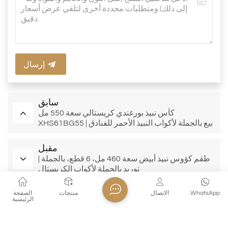
إرسال
سابق
كأس نبيذ بورغندي كريستالي سعة 550 مل
XHS61BG55 | بيع بالجملة لأكواب النبيذ الأحمر للفنادق
مقبل
طقم كؤوس نبيذ أبيض سعة 460 مل، 6 قطع، بالجملة |
توريد بالجملة لأكواب الكريستال
WhatsApp
الاتصال
منتجات
الصفحة
الرئيسية
منتجات ذات صله