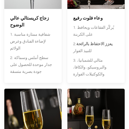
وعاء فلوت رفيع
زجاج كريستالي عالي
الوضوح
1. يُركّز الفقاعات ويحافظ
على الكربنة
1. شفافية ممتازة مناسبة
لإضاءة الفنادق وعرض
يعزز الاحتفاظ بالرائحة
2.
الولائم
للنبيذ الفوار
2. سطح أملس وسماكة
3. مثالي للشمبانيا،
جدار موحدة للحصول على
والبروسيكو، والكافا،
جودة بصرية متسقة
والكوكتيلات الفوارة