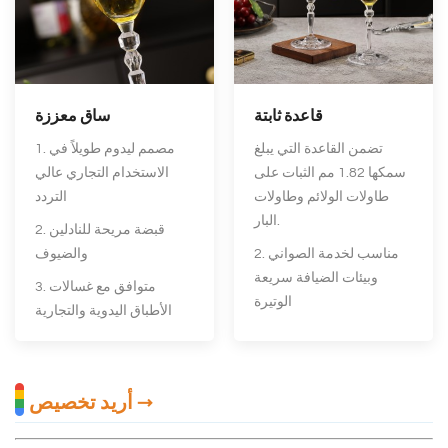
قاعدة ثابتة
ساق معززة
تضمن القاعدة التي يبلغ
1. مصمم ليدوم طويلاً في
سمكها 1.82 مم الثبات على
الاستخدام التجاري عالي
طاولات الولائم وطاولات
التردد
البار.
2. قبضة مريحة للنادلين
2. مناسب لخدمة الصواني
والضيوف
وبيئات الضيافة سريعة
3. متوافق مع غسالات
الوتيرة
الأطباق اليدوية والتجارية
أريد تخصيص →