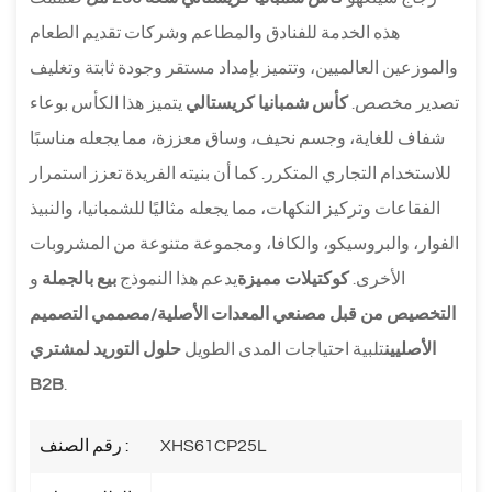
هذه الخدمة للفنادق والمطاعم وشركات تقديم الطعام
والموزعين العالميين، وتتميز بإمداد مستقر وجودة ثابتة وتغليف
تصدير مخصص.
كأس شمبانيا كريستالي
يتميز هذا الكأس بوعاء
شفاف للغاية، وجسم نحيف، وساق معززة، مما يجعله مناسبًا
للاستخدام التجاري المتكرر. كما أن بنيته الفريدة تعزز استمرار
الفقاعات وتركيز النكهات، مما يجعله مثاليًا للشمبانيا، والنبيذ
الفوار، والبروسيكو، والكافا، ومجموعة متنوعة من المشروبات
الأخرى.
كوكتيلات مميزة
يدعم هذا النموذج
بيع بالجملة
و
التخصيص من قبل مصنعي المعدات الأصلية/مصممي التصميم
الأصليين
تلبية احتياجات المدى الطويل
حلول التوريد لمشتري
B2B
.
XHS61CP25L
رقم الصنف :