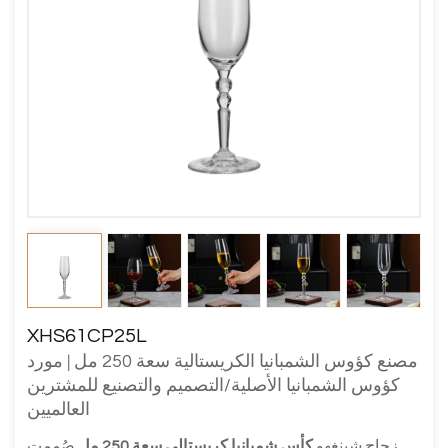
XHS61CP25L
مصنع كؤوس الشمبانيا الكريستالية سعة 250 مل | مورد
كؤوس الشمبانيا الأصلية/التصميم والتصنيع للمشترين
العالميين
زجاج شينغهو
كأس شمبانيا كريستالي سعة 250 مل
صُممت