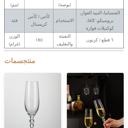
(بوصة)
(مم)
الشمبانيا، النبيذ الفوار،
كأس / كأس
بروسيكو، كافا،
الاستخدام
فئة
كريستال
كوكتيلات فوارة
التعبئة
الوزن
٦ قطع / كرتون
180
والتغليف
(غرام)
منتج
سمات