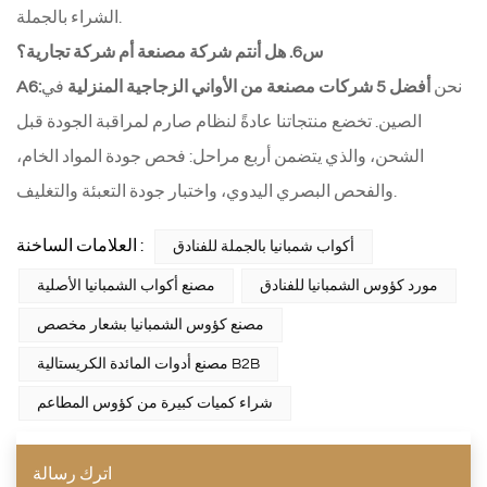
الشراء بالجملة.
س6. هل أنتم شركة مصنعة أم شركة تجارية؟
نحن
أفضل 5 شركات مصنعة
من الأواني الزجاجية المنزلية
في
A6:
الصين. تخضع منتجاتنا عادةً لنظام صارم لمراقبة الجودة قبل
الشحن، والذي يتضمن أربع مراحل: فحص جودة المواد الخام،
والفحص البصري اليدوي، واختبار جودة التعبئة والتغليف.
العلامات الساخنة :
أكواب شمبانيا بالجملة للفنادق
مورد كؤوس الشمبانيا للفنادق
مصنع أكواب الشمبانيا الأصلية
مصنع كؤوس الشمبانيا بشعار مخصص
مصنع أدوات المائدة الكريستالية B2B
شراء كميات كبيرة من كؤوس المطاعم
اترك رسالة