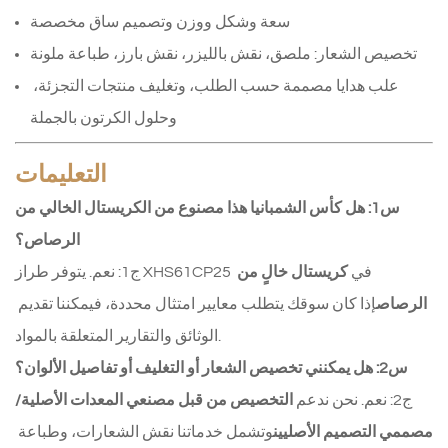
سعة وشكل ووزن وتصميم ساق مخصصة
تخصيص الشعار: ملصق، نقش بالليزر، نقش بارز، طباعة ملونة
علب هدايا مصممة حسب الطلب، وتغليف منتجات التجزئة، 
وحلول الكرتون بالجملة
التعليمات
س1: هل كأس الشمبانيا هذا مصنوع من الكريستال الخالي من
الرصاص؟
ج1: نعم. يتوفر طراز XHS61CP25 في 
كريستال خالٍ من 
الرصاص
إذا كان سوقك يتطلب معايير امتثال محددة، فيمكننا تقديم 
الوثائق والتقارير المتعلقة بالمواد.
س2: هل يمكنني تخصيص الشعار أو التغليف أو تفاصيل الألوان؟
ج2: نعم. نحن ندعم 
التخصيص من قبل مصنعي المعدات الأصلية/
مصممي التصميم الأصليين
وتشمل خدماتنا نقش الشعارات، وطباعة 