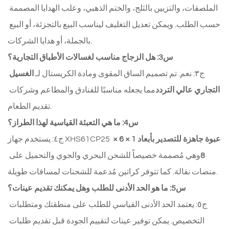
الملصقات، والتزيين بالثلج، والختم الذهبي، وعلب الهدايا المصممة 
حسب الطلب. ويمكن تعديل التغليف ليناسب البيع بالتجزئة، أو البيع 
بالجملة، أو هدايا الشركات.
س3: هل الزجاج مناسب لغسالات الأطباق التجارية؟
ج٣: نعم. تم تصميم الساق المقوى ومادة الكريستال لـ 
الغسيل 
التجاري عالي التردد
مما يجعله مناسبًا للفنادق والمطاعم وشركات 
تقديم الطعام.
س4: ما هي التعبئة القياسية لهذا الطراز؟
عبوة جاهزة للتصدير بأبعاد 1 × 6 × 
ج٤: يستخدم جهاز XHS61CP25 
8
وهي مُصممة خصيصاً للشحن البحري والجوي والتحميل على 
منصات نقالة. كما تتوفر كراتين مُدعمة للشحنات لمسافات طويلة.
س5: ما هو الحد الأدنى للطلب وهل يمكنك تقديم عينات؟
ج٥: يعتمد الحد الأدنى القياسي للطلب على منطقتك ومتطلبات 
التخصيص. يمكن توفير عينات لتقييم الجودة قبل تقديم طلبات 