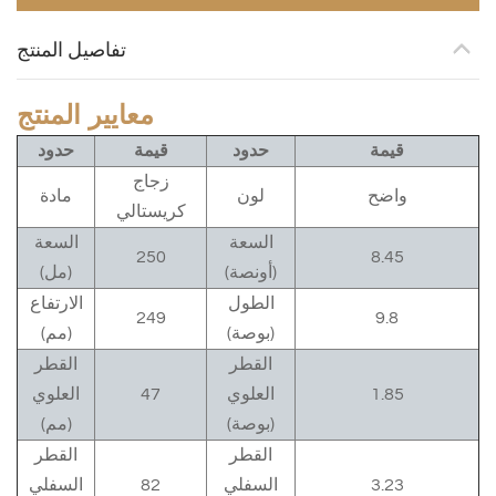
تفاصيل المنتج
معايير المنتج
قيمة
حدود
قيمة
حدود
زجاج
واضح
لون
مادة
كريستالي
السعة
السعة
250
8.45
(أونصة)
(مل)
الطول
الارتفاع
249
9.8
(بوصة)
(مم)
القطر
القطر
1.85
العلوي
47
العلوي
(بوصة)
(مم)
القطر
القطر
3.23
السفلي
82
السفلي