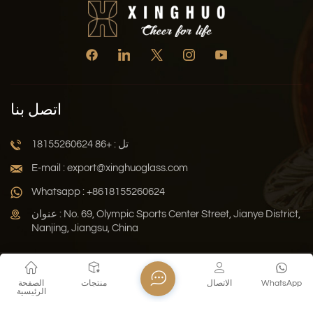
اتصل بنا
تل : +86 18155260624
E-mail : export@xinghuoglass.com
Whatsapp : +8618155260624
عنوان : No. 69, Olympic Sports Center Street, Jianye District,
Nanjing, Jiangsu, China
سياسة الخصوصية
المدونة
خريطة الموقع
Xml
WhatsApp
الاتصال
منتجات
الصفحة
الرئيسية
حقوق النشر © 2026 Jiangsu Xinghuo Technology Co., Ltd. جميع
الحقوق محفوظة .
دعم الشبكة