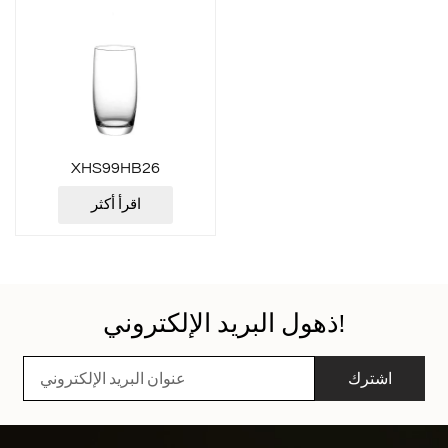
XHS99HB26
اقرأ أكثر
ذهول البريد الإلكتروني!
اشترك