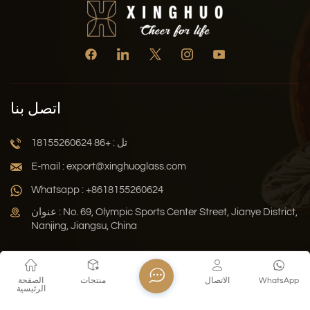
اتصل بنا
تل : +86 18155260624
E-mail : export@xinghuoglass.com
Whatsapp : +8618155260624
عنوان : No. 69, Olympic Sports Center Street, Jianye District,
Nanjing, Jiangsu, China
سياسة الخصوصية
المدونة
خريطة الموقع
Xml
WhatsApp
الاتصال
منتجات
الصفحة
الرئيسية
حقوق النشر © 2026 Jiangsu Xinghuo Technology Co., Ltd. جميع
الحقوق محفوظة .
دعم الشبكة