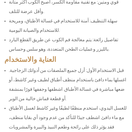
قوي ومتين: مع تقنية مقاومة الكسر، أصبح الكوب أكثر متانة
وأقل عرضة للتلف.
سهلة التنظيف: آمنة للاستخدام في غسالة الأطباق، ومريحة
للاستخدام والصيانة اليومية.
تفاصيل رائعة: يتم معالجة فم الكوب عن طريق القطع البارد
بالليزر وعمليات الطحن المتعددة، وهو سلس وحساس.
العناية والاستخدام
قبل الاستخدام الأول: أزل جميع الملصقات من أدواتك الزجاجية.
اغسلها بماء دافئ باستخدام منظف أطباق لطيف وغير كاشط، أو
ضعها مباشرة في غسالة الأطباق. اشطفها وجففها فورًا بمنشفة
أو قطعة قماش خالية من الوبر.
للغسل اليدوي، استخدم منظفًا لطيفًا وغير كاشط لغسل الأطباق
مع ماء دافئ. اشطف جيدًا للتأكد من عدم وجود أي بقايا منظف،
فقد يؤثر ذلك على رائحة وطعم النبيذ والبيرة والمشروبات