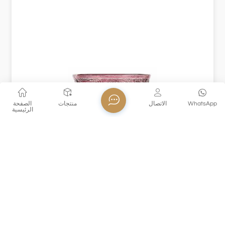
WhatsApp
الاتصال
منتجات
الصفحة
الرئيسية
XHDSKB170
هذا XHDSKB170 كأس زجاجي ملون مصنوع من زجاج ملون
صلب ، مع تصميم رجعية وأنماط الإغاثة الرائعة ، والتي هي