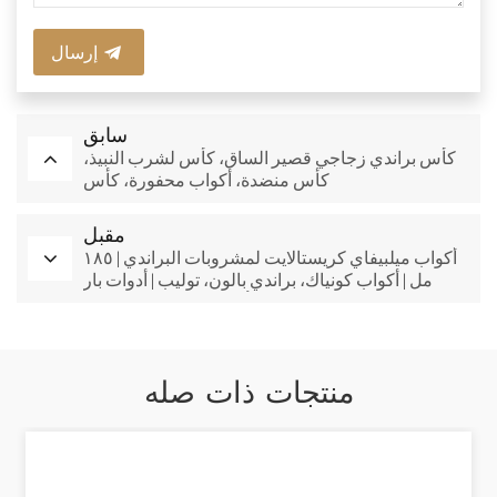
إرسال
سابق
كأس براندي زجاجي قصير الساق، كأس لشرب النبيذ،
كأس منضدة، أكواب محفورة، كأس
مقبل
أكواب ميلبيفاي كريستالايت لمشروبات البراندي | ١٨٥
مل | أكواب كونياك، براندي بالون، توليب | أدوات بار
كريستالية كبيرة وأنيقة على الطراز القديم
منتجات ذات صله