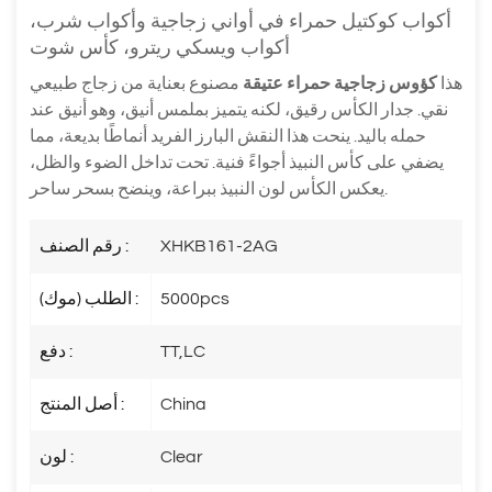
أكواب كوكتيل حمراء في أواني زجاجية وأكواب شرب،
أكواب ويسكي ريترو، كأس شوت
هذا
كؤوس زجاجية حمراء عتيقة
مصنوع بعناية من زجاج طبيعي
نقي. جدار الكأس رقيق، لكنه يتميز بملمس أنيق، وهو أنيق عند
حمله باليد. ينحت هذا النقش البارز الفريد أنماطًا بديعة، مما
يضفي على كأس النبيذ أجواءً فنية. تحت تداخل الضوء والظل،
يعكس الكأس لون النبيذ ببراعة، وينضح بسحر ساحر.
XHKB161-2AG
رقم الصنف :
5000pcs
الطلب (موك) :
TT,LC
دفع :
China
أصل المنتج :
Clear
لون :