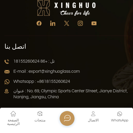
اتصل بنا
تل : +86 18155260624
E-mail : export@xinghuoglass.com
Whatsapp : +8618155260624
عنوان : No. 69, Olympic Sports Center Street, Jianye District,
Nanjing, Jiangsu, China
سياسة الخصوصية
المدونة
خريطة الموقع
Xml
WhatsApp
الاتصال
منتجات
الصفحة
الرئيسية
حقوق النشر © 2026 Jiangsu Xinghuo Technology Co., Ltd. جميع
الحقوق محفوظة .
دعم الشبكة