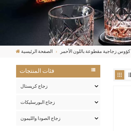
كؤوس زجاجية مقطوعة باللون الأحمر
الصفحة الرئيسية
فئات المنتجات
زجاج كريستال
زجاج البورسليكات
زجاج الصودا والليمون