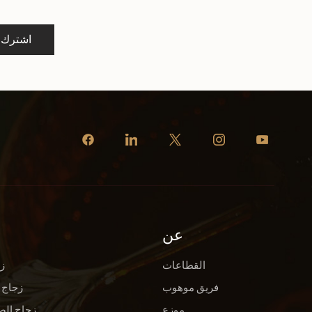
اشترك
عن
القطاعات
ز
فريق موهوب
زجاج 
موزع
زجاج الص