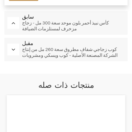
سابق
كأس نبيذ أحمر بلون موحد سعة 300 مل - زجاج
مزخرف لمستلزمات الضيافة
مقبل
كوب زجاجي شفاف مطروق سعة 260 مل من إنتاج
الشركة المصنعة الأصلية - كوب ويسكي ومشروبات
بنكهة الصودا والليمون (مجموعة من 6 قطع)
منتجات ذات صله