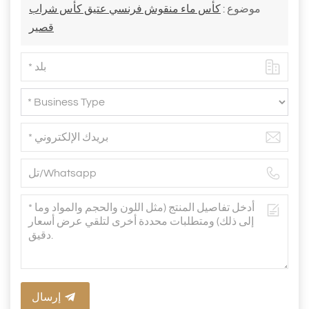
موضوع :
كأس ماء منقوش فرنسي عتيق كأس شراب
قصير
إرسال