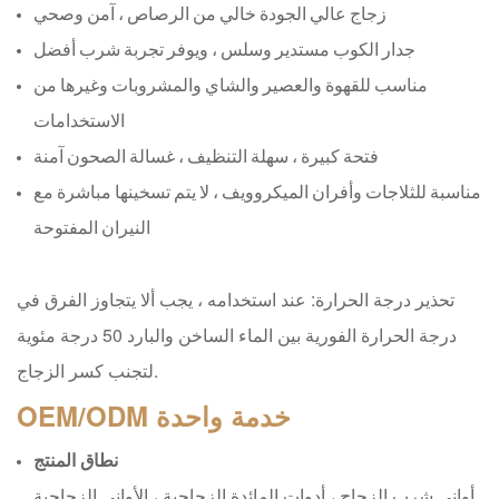
زجاج عالي الجودة خالي من الرصاص ، آمن وصحي
جدار الكوب مستدير وسلس ، ويوفر تجربة شرب أفضل
مناسب للقهوة والعصير والشاي والمشروبات وغيرها من
الاستخدامات
فتحة كبيرة ، سهلة التنظيف ، غسالة الصحون آمنة
مناسبة للثلاجات وأفران الميكروويف ، لا يتم تسخينها مباشرة مع
النيران المفتوحة
تحذير درجة الحرارة: عند استخدامه ، يجب ألا يتجاوز الفرق في
درجة الحرارة الفورية بين الماء الساخن والبارد 50 درجة مئوية
لتجنب كسر الزجاج.
خدمة واحدة
OEM/ODM
نطاق المنتج
أواني شرب الزجاج ، أدوات المائدة الزجاجية ، الأواني الزجاجية