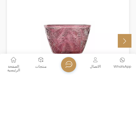
WhatsApp
الاتصال
منتجات
الصفحة
الرئيسية
XHDSKB170
هذا XHDSKB170 كأس زجاجي ملون مصنوع من زجاج ملون
صلب ، مع تصميم رجعية وأنماط الإغاثة الرائعة ، والتي هي
كلاسيكية وفنية على حد سواء. قدرة 300 مل (10 أوقية) معتدلة ،
والمقبض القصير وتصميم القطر الكبير يجعل من السهل حمله
وتنظيفه. إنه مناسب لعقد النبيذ الأحمر والشمبانيا والعصير