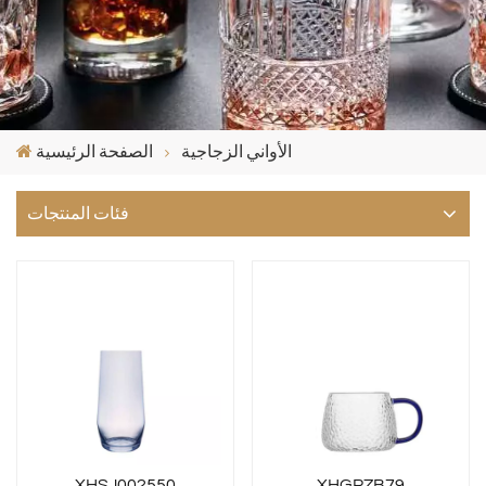
الأواني الزجاجية
الصفحة الرئيسية
فئات المنتجات
XHSJ002550
XHGPZB79