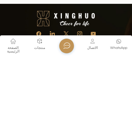
WhatsApp
الاتصال
منتجات
الصفحة
الرئيسية
اتصل بنا
تل : +86 18155260624
E-mail : export@xinghuoglass.com
Whatsapp : +8618155260624
عنوان : No. 69, Olympic Sports Center Street, Jianye District,
Nanjing, Jiangsu, China
سياسة الخصوصية
المدونة
خريطة الموقع
Xml