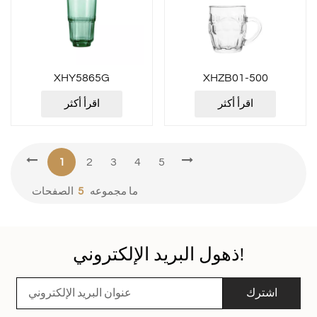
XHY5865G
XHZB01-500
اقرأ أكثر
اقرأ أكثر
1
2
3
4
5
ما مجموعه
5
الصفحات
ذهول البريد الإلكتروني!
اشترك