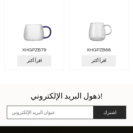
XHGPZB79
XHGPZB68
اقرأ أكثر
اقرأ أكثر
ذهول البريد الإلكتروني!
اشترك