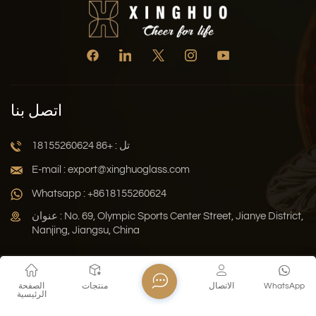
اتصل بنا
تل : +86 18155260624
E-mail : export@xinghuoglass.com
Whatsapp : +8618155260624
عنوان : No. 69, Olympic Sports Center Street, Jianye District,
Nanjing, Jiangsu, China
سياسة الخصوصية
المدونة
خريطة الموقع
Xml
WhatsApp
الاتصال
منتجات
الصفحة
الرئيسية
حقوق النشر © 2026 Jiangsu Xinghuo Technology Co., Ltd. جميع
الحقوق محفوظة .
دعم الشبكة