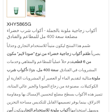
XHY5865G
أكواب زجاجية ملونة بالجملة - أكواب شرب خضراء
مضلعة سعة 400 مل للمطاعم والفنادق
صُمم هذا المنتج ليكون متيناً للاستخدام التجاري وجذاباً
بصرياً.
طقم أكواب زجاجية خضراء من نوع "صودا لايم" مكون
من 6 قطع
يقدم حلاً عملياً للمطاعم والمقاهي وخدمات
هؤلاء
أكواب شرب
المشروبات في الفنادق.
سعة 400 مل،
ملونة
مثالية لتقديم الماء أو العصير أو المشروبات الغازية أو
الكوكتيلات.
مصنوعة من زجاج الصودا والجير عالي المتانة،
تتميز هذه الأكواب بسطح مضلع لتحسين الإمساك بها ومقاومة
الانزلاق، بينما يوفر تصميمها القابل للتكديس مساحة التخزين
ويسهل استخدامها.
أكواب ملونة للاستخدام التجاري
نكون
آمن