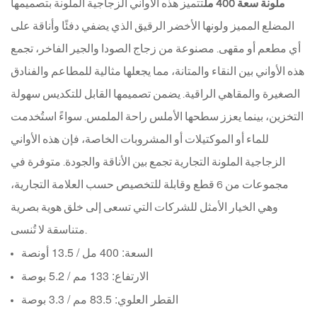
ملونة سعة 400 مل
تتميز هذه الأواني الزجاجية الملونة بتصميمها
المضلع المميز ولونها الأخضر الرقيق الذي يضفي دفئًا وأناقة على
أي مطعم أو مقهى. مصنوعة من زجاج الصودا والجير الفاخر، تجمع
هذه الأواني بين النقاء والمتانة، مما يجعلها مثالية للمطاعم والفنادق
الصغيرة والمقاهي الراقية. يضمن تصميمها القابل للتكديس سهولة
التخزين، بينما يعزز سطحها الأملس راحة الملمس. سواءً استُخدمت
للماء أو الموكتيلات أو المشروبات الخاصة، فإن هذه الأواني
الزجاجية الملونة التجارية تجمع بين الأناقة والجودة. متوفرة في
مجموعات من 6 قطع وقابلة للتخصيص حسب العلامة التجارية،
وهي الخيار الأمثل للشركات التي تسعى إلى خلق هوية بصرية
متناسقة لا تُنسى.
السعة: 400 مل / 13.5 أونصة
الارتفاع: 133 مم / 5.2 بوصة
القطر العلوي: 83.5 مم / 3.3 بوصة