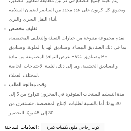
يتم تعبئة جميع البضائع في كراتين مطابقة لمعايير التصدير،
ويحتوي كل كرتون على عدد محدد من العناصر لضمان السلامة
أثناء النقل البحري والبري.
تغليف مخصص
نقدم مجموعة متنوعة من خيارات التعبئة والتغليف المخصصة،
بما في ذلك الصناديق البيضاء، وصناديق الهدايا الملونة، وصناديق
عرض النوافذ المصنوعة من مادة PVC، وصناديق PE
والصناديق الخشبية، وما إلى ذلك، لتلبية الاحتياجات الخاصة
لمختلف العملاء.
وقت معالجة الطلب
مدة التسليم للمنتجات المتوفرة في المخزون تتراوح من 5 إلى
20 يومًا؛ أما بالنسبة لطلبات الإنتاج المخصصة، فتستغرق من
30 إلى 45 يومًا للتحضير.
العلامات الساخنة :
كوب زجاجي ملون بكميات كبيرة