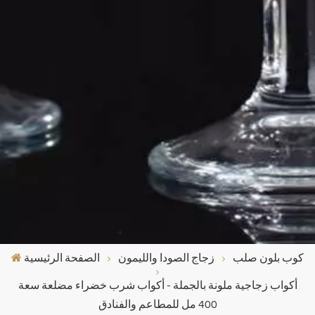
كوب بلون صلب
زجاج الصودا والليمون
الصفحة الرئيسية
أكواب زجاجية ملونة بالجملة - أكواب شرب خضراء مضلعة سعة
400 مل للمطاعم والفنادق