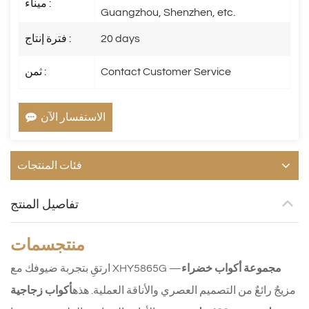
ميناء :
Guangzhou, Shenzhen, etc.
20 days
فترة إنتاج :
Contact Customer Service
ثمن :
الاستفسار الآن
فئات المنتجات
تفاصيل المنتج
منتج
سمات
مجموعة أكواب خضراء
—
ارتقِ بتجربة ضيوفك مع XHY5865G
مزيجٌ رائعٌ من التصميم العصري والأناقة العملية. هذه
أكواب زجاجية