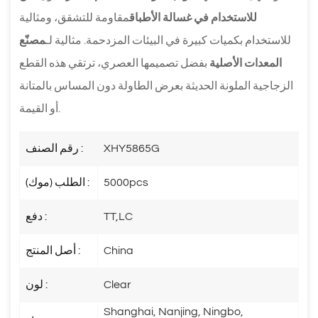
للاستخدام في غسالة الأطباق
مقاومة للتشقق، ومثالية
للاستخدام بكميات كبيرة في البيئات المزدحمة. مثالية لـ
مصنّع
المعدات الأصلية
بفضل تصميمها العصري، ترتقي هذه القطع
الزجاجية الملونة الحديثة بعرض الطاولة دون المساس بالمتانة
أو القيمة.
XHY5865G
رقم الصنف :
5000pcs
الطلب (موك) :
TT,LC
دفع :
China
أصل المنتج :
Clear
لون :
Shanghai, Nanjing, Ningbo,