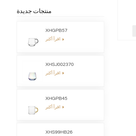
منتجات جديدة
XHGPB57
اقرأ أكثر
XHSJ002370
اقرأ أكثر
XHGPB45
اقرأ أكثر
XHS99HB26