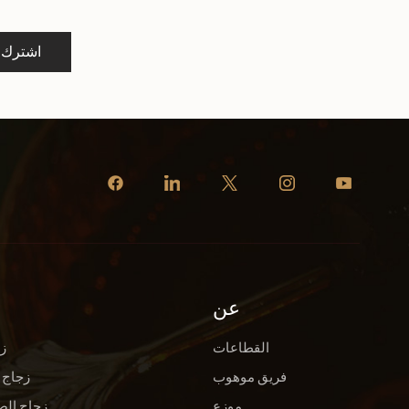
اشترك
عن
القطاعات
ز
فريق موهوب
زجاج 
موزع
زجاج الص