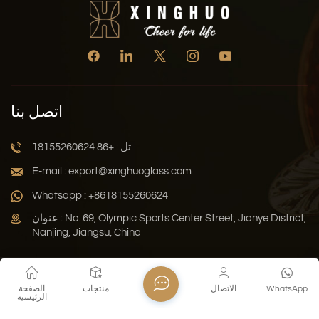
اتصل بنا
تل : +86 18155260624
E-mail : export@xinghuoglass.com
Whatsapp : +8618155260624
عنوان : No. 69, Olympic Sports Center Street, Jianye District,
Nanjing, Jiangsu, China
سياسة الخصوصية
المدونة
خريطة الموقع
Xml
WhatsApp
الاتصال
منتجات
الصفحة
الرئيسية
حقوق النشر © 2026 Jiangsu Xinghuo Technology Co., Ltd. جميع
الحقوق محفوظة .
دعم الشبكة