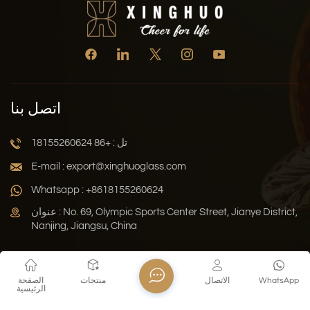
اتصل بنا
تل : +86 18155260624
E-mail : export@xinghuoglass.com
Whatsapp : +8618155260624
عنوان : No. 69, Olympic Sports Center Street, Jianye District,
Nanjing, Jiangsu, China
سياسة الخصوصية
المدونة
خريطة الموقع
Xml
WhatsApp
الاتصال
منتجات
الصفحة
الرئيسية
حقوق النشر © 2026 Jiangsu Xinghuo Technology Co., Ltd. جميع
الحقوق محفوظة .
دعم الشبكة