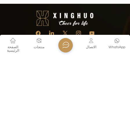
WhatsApp
الاتصال
منتجات
الصفحة
الرئيسية
اتصل بنا
تل : +86 18155260624
E-mail : export@xinghuoglass.com
Whatsapp : +8618155260624
عنوان : No. 69, Olympic Sports Center Street, Jianye District,
Nanjing, Jiangsu, China
سياسة الخصوصية
المدونة
خريطة الموقع
Xml