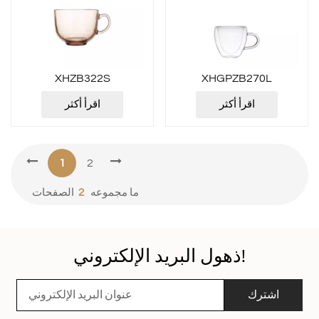
XHZB322S
XHGPZB270L
اقرأ أكثر
اقرأ أكثر
1
2
ما مجموعه
2
الصفحات
ذهول البريد الإلكتروني!
اشترك