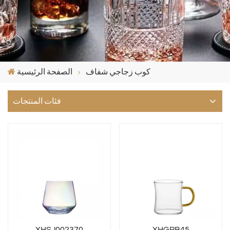
كوب زجاجي شفاف
الصفحة الرئيسية
فئات المنتجات
XHSJ002370
XHGPB45