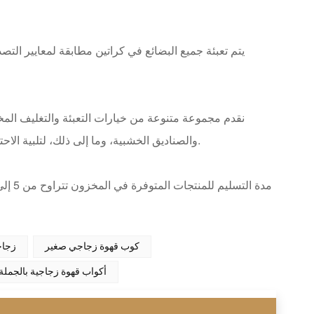
يتم تعبئة جميع البضائع في كراتين مطابقة لمعايير الت
نقدم مجموعة متنوعة من خيارات التعبئة والتغليف المخ
النوافذ المصنوعة من مادة PVC، وصناديق PE والصناديق الخشبية، وما إلى ذلك، لتلبية الاحتياجات الخاصة لمختلف العملاء.
كوب قهوة زجاجي صغير
زجاج
أكواب قهوة زجاجية بالجملة