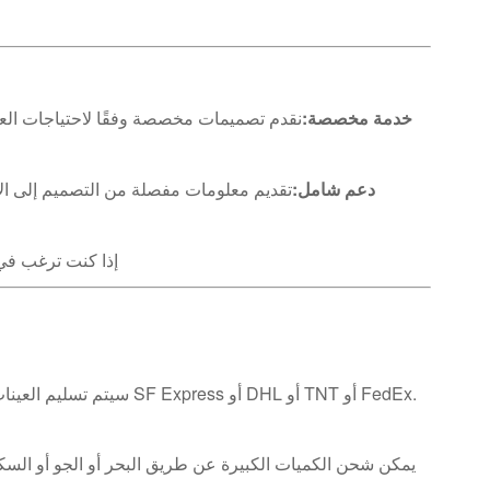
خدمة مخصصة:
نقدم تصميمات مخصصة وفقًا لاحتياجات العم
دعم شامل:
إذا كنت ترغب في
سيتم تسليم العينات للعملاء في غضون 7 إلى 10 أيام عمل عبر شركات الخدمات اللوجستية مثل SF Express أو DHL أو TNT أو FedEx.
يمكن شحن الكميات الكبيرة عن طريق البحر أو الجو أو السك