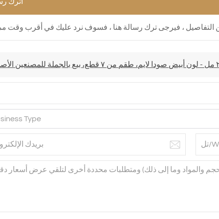
اترك رس