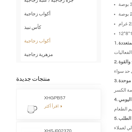
جرة زجاجية / علبة زجاجية
أكواب زجاجية
كأس نبيذ
أكواب زجاجية
مزهرية زجاجية
 والقوة
منتجات جديدة
 موحدة
XHGPB57
 اليومي
اقرأ أكثر
 لعملاء B2B
XHSJ002370