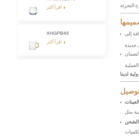
اقرأ أكثر
ميمها
فة إلى
XHGPB45
اقرأ أكثر
 ودعم ما بعد البيع لضمان
XHS99HB26
لية لدينا
اقرأ أكثر
لتوصيل
لعينات
XHGPZB79
اقرأ أكثر
الشحن
لكميات
XHSJ002550