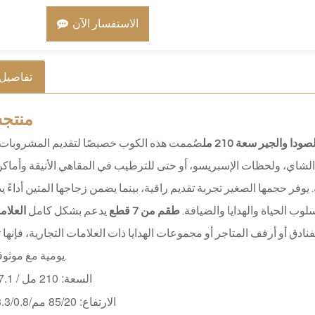
الاستفسار الآن
تفاصيل 
منتج
س
 والجير سعة 210 مل
صُممت هذه الكوب خصيصًا لتقديم المشروبات 
الشاي، ولحظات الإسبريسو، أو حتى للترطيب في المقاهي الأنيقة وأماكن
ب الحياة والهدايا والضيافة.
طقم من 7 قطع
يدعم بشكل كامل
العلام
ق أو أرفف المتاجر أو مجموعات الهدايا ذات العلامات التجارية، فإنها ت
يومية مع موثوقية تجارية.
السعة: 210 مل / 7.1 أونصة
الارتفاع: 85/20 مم/3.3/0.8 بوصة