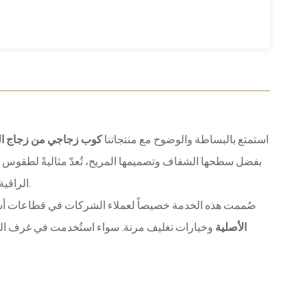
استمتع بالبساطة والوضوح مع منتجاتنا
كوب زجاجي من زجاج الصودا
بفضل سطحها الشفاف وتصميمها المريح، تُعدّ مثاليةً لطقوس 
الراقية. يوفر حجمها الصغير تجربة تقديم راقية، بينما يضمن زجاجها المتين أداءً يدوم طويلًا.
صُممت هذه الخدمة خصيصاً لعملاء الشركات في قطاعات أسلو
الأصلية
وخيارات تغليف مرنة. سواء استُخدمت في غرف الفناد