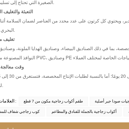
الصغيرة التي تحتاج إلى تسليم سريع.
التعبئة والتغليف ا
صدير، ويحتوي كل كرتون على عدد محدد من العناصر لضمان السلامة أثناء
البحري والبري.
تغليف 
صصة، بما في ذلك الصناديق البيضاء، وصناديق الهدايا الملونة، وصناد
وقت معالجة 
للتحضير.
العلامات الساخنة :
يات صودا جير أصلية
طقم أكواب زجاجية مكون من 7 قطع
أكواب زجاجية بالجملة للفنادق والمطاعم
كوب زجاجي شفاف للمش