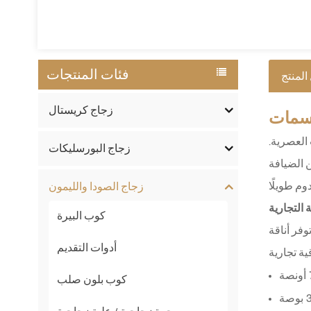
فئات المنتجات
المنتج
زجاج كريستال
مات
العصرية.
زجاج البورسليكات
 الضيافة
زجاج الصودا والليمون
ة التجارية
كوب البيرة
وفر أناقة
أدوات التقديم
كوب بلون صلب