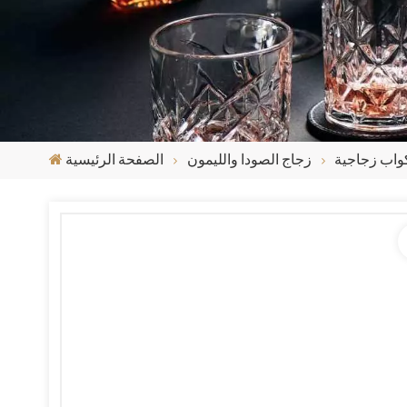
واب زجاجية
زجاج الصودا والليمون
الصفحة الرئيسية