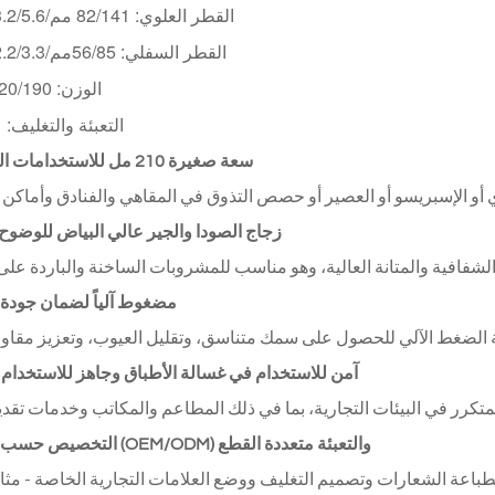
القطر العلوي: 82/141 مم/3.2/5.6 بوصة
القطر السفلي: 56/85
مم/2.2/3.3 بوصة
الوزن: 220/190 غرام
التعبئة والتغليف: 1*8*12
1. سعة صغيرة 210 مل للاستخدامات المتعددة
2. زجاج الصودا والجير عالي البياض للوضوح
3. مضغوط آلياً لضمان جودة
4. آمن للاستخدام في غسالة الأطباق وجاهز للاستخدام
5. التخصيص حسب الطلب (OEM/ODM) والتعبئة متعددة القطع
، مع دعم كامل لطباعة الشعارات وتصميم التغليف ووضع العلامات التجارية الخاصة - مثالي