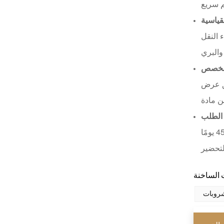
اقرأ أكثر
لقياسية
 النقل
XHGPZB68
مخصص
اقرأ أكثر
يق عرض
XHS99RK25
الطلب
اقرأ أكثر
مدة التسليم للمنتجات المتوفرة في المخزون تتراوح من 5 إلى 20 يومًا؛ أما بالنسبة لطلبات الإنتاج المخصصة، فتستغرق من 30 إلى 45 يومًا
روبات