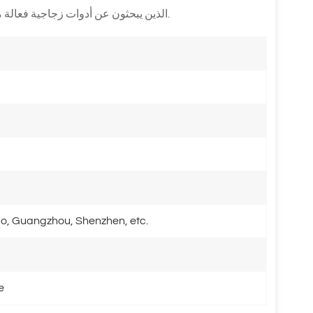
موثوق به لمشتري B2B الذين يبحثون عن أدوات زجاجية فعالة من حيث التكلفة وذات جودة احترافية.
o, Guangzhou, Shenzhen, etc.
e