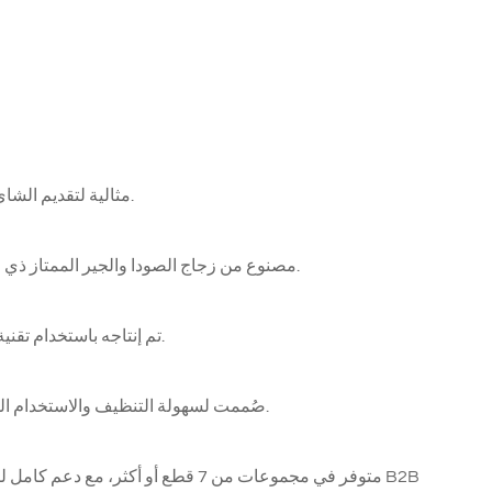
مثالية لتقديم الشاي أو الإسبريسو أو العصير أو حصص التذوق في المقاهي والفنادق وأماكن الفعاليات.
مصنوع من زجاج الصودا والجير الممتاز ذي الشفافية والمتانة العالية، وهو مناسب للمشروبات الساخنة والباردة على حد سواء.
تم إنتاجه باستخدام تقنية الضغط الآلي للحصول على سمك متناسق، وتقليل العيوب، وتعزيز مقاومة الكسر.
صُممت لسهولة التنظيف والاستخدام المتكرر في البيئات التجارية، بما في ذلك المطاعم والمكاتب وخدمات تقديم الطعام.
متوفر في مجموعات من 7 قطع أو أكثر