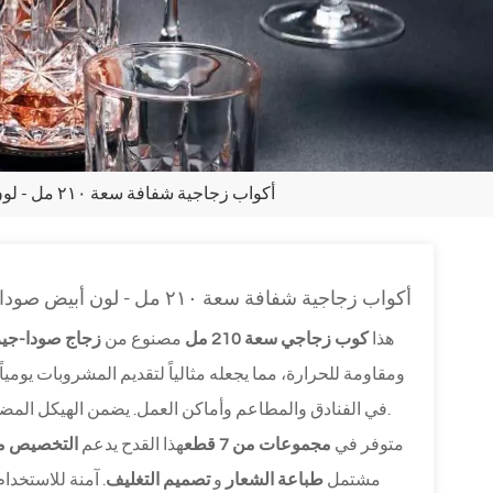
أكواب زجاجية شفافة سعة ٢١٠ مل - لون أبيض صودا لايم، طقم من ٧ قطع، بيع بالجملة للمصنعين الأصليين
أكواب زجاجية شفافة سعة ٢١٠ مل - لون أبيض صودا لايم، طقم من ٧ قطع، بيع بالجملة للمصنعين الأصليين
هذا
كوب زجاجي سعة 210 مل
مصنوع من
زجاج صودا-جير
ومقاومة للحرارة، مما يجعله مثالياً لتقديم المشروبات يومياً.
في الفنادق والمطاعم وأماكن العمل. يضمن الهيكل المضغوط آلياً سمكاً متناسقاً وتقليل الكسر أثناء الاستخدام المتكرر.
متوفر في 
مجموعات من 7 قطع
هذا القدح يدعم 
التخصيص من
مشتمل 
طباعة الشعار
 و 
تصميم التغليف