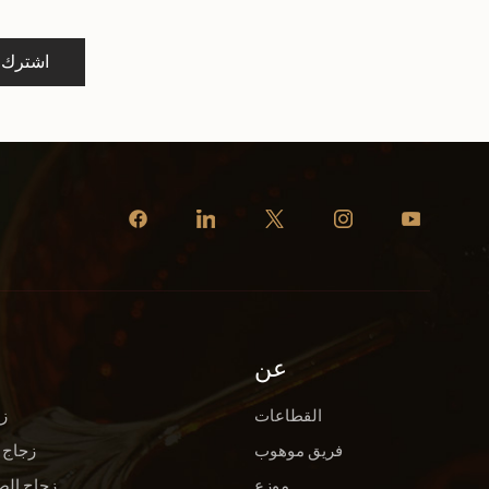
اشترك
عن
القطاعات
ز
فريق موهوب
زجاج 
موزع
زجاج الص