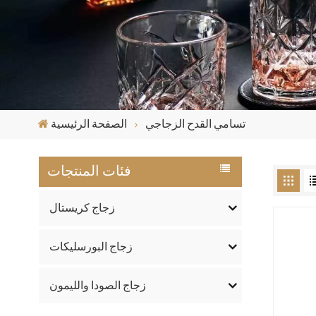
تسامي القدح الزجاجي
الصفحة الرئيسية
فئات المنتجات
زجاج كريستال
زجاج البورسليكات
زجاج الصودا والليمون