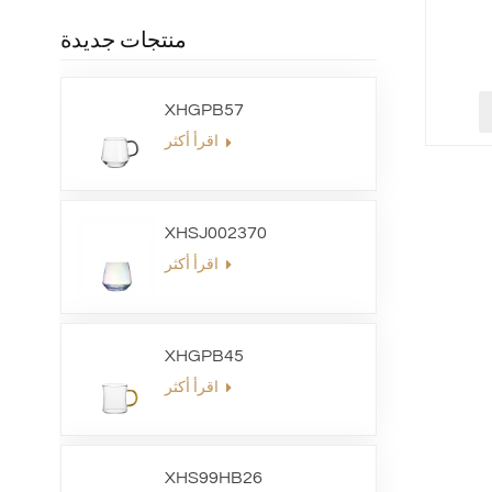
منتجات جديدة
XHGPB57
اقرأ أكثر
XHSJ002370
اقرأ أكثر
XHGPB45
اقرأ أكثر
XHS99HB26