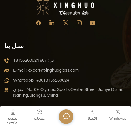
اتصل بنا
تل : +86 18155260624
E-mail : export@xinghuoglass.com
Whatsapp : +8618155260624
عنوان : No. 69, Olympic Sports Center Street, Jianye District,
Nanjing, Jiangsu, China
سياسة الخصوصية
المدونة
خريطة الموقع
Xml
WhatsApp
الاتصال
منتجات
الصفحة
الرئيسية
حقوق النشر © 2026 Jiangsu Xinghuo Technology Co., Ltd. جميع
الحقوق محفوظة .
دعم الشبكة