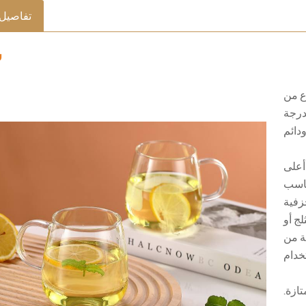
تفاصيل 
س
 من
درجة
أعلى
 -20 ℃. إنه مناسب
زفية
لج أو
ة من
ازة.