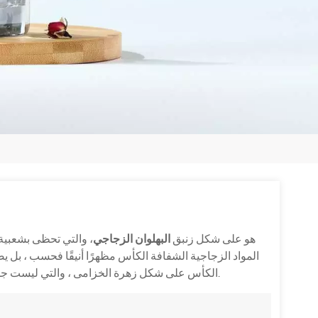
XHGPB68 هو على شكل زنبق
البهلوان الزجاجي
، والتي تحظى بشعبية ك
المواد الزجاجية الشفافة الكأس مظهرًا أنيقًا فحسب ، بل يض
الكأس على شكل زهرة الخزامى ، والتي ليست جميلة وسخية فحسب ، بل توفر أيضًا شعورًا مريحًا عند الإمساك.