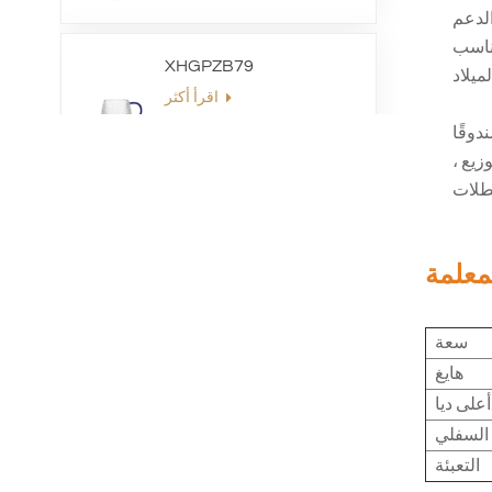
لدعم
وهو مناسب
XHGPZB79
اقرأ أكثر
ي ، 6 أكواب لكل صندوق ، 12 صندوقًا
زيع ،
XHSJ002550
اقرأ أكثر
معلمة
XHGPZB68
سعة
اقرأ أكثر
هايغ
ديا.
XHS99RK25
التعبئة
اقرأ أكثر