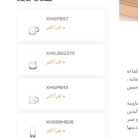
XHGPB57
اقرأ أكثر
XHSJ002370
اقرأ أكثر
كفاءة
اية ،
XHGPB45
اقرأ أكثر
قاومة
ليدين
ع عمر
XHS99HB26
اقرأ أكثر