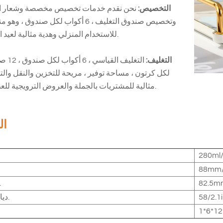
التخصيص:
نحن نقدم خدمات تخصيص مخصصة وشعار ا
وتخصيص صندوق التغليف ، 6 أكواب لكل صندوق ، 
للاستخدام المنزلي وهدية مثالية لعيد الميلاد.
التغليف:
التغليف القياس
لكل كرتون ، مساحة توفير ، مريحة للتخزين والنقل والتو
مثالية للمشتريات بالجملة والعروض الترويجية للعطلات.
ال
280ml/
88mm/
82.5mm
أعلى 
58/2.1
ديا السفلي.
1*6*12