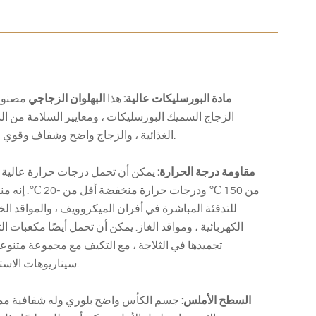
مادة البورسليكات عالية:
هذا
البهلوان الزجاجي
مصنوع
الزجاج السميك البورسليكات ، ومعايير السلامة من ال
الغذائية ، والزجاج واضح وشفاف وقوي ودائم.
مقاومة درجة الحرارة:
يمكن أن تحمل درجات حرارة عالية 
من 150 ℃ ودرجات حرارة منخفضة أقل من
للتدفئة المباشرة في أفران الميكروويف ، والمواقد الخ
الكهربائية ، ومواقد الغاز. يمكن أن تحمل أيضًا مكعبات الث
تجميدها في الثلاجة ، مع التكيف مع مجموعة متنوع
سيناريوهات الاستخدام.
السطح الأملس:
جسم الكأس واضح بلوري وله شفافية ممت