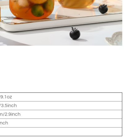
9.1oz
3.5inch
/2.9inch
inch