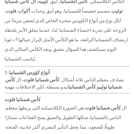
كأس الشمبانيا
,
كوبيه
، ال
كأس شمبانيا
الكأس الكلاسيكي.
أنيق
توليب
أكواب فلوت
.
مصمم خصيصاً للشمبانيا، وهو أنيق وجذاب.
لكل نوع من أنواع الكؤوس سحره الخاص الذي يُضفي مزيدًا من
الروعة على تجربة احتساء الشمبانيا. لذا، عندما يتعلق الأمر بلحظة
ارتشاف الشمبانيا الرائعة، ما هو الكأس الأمثل لإبراز جمالها؟ دعونا
اليوم نستكشف هذا السؤال بتعمق ونجد الكأس المثالي الذي
يُناسب الشمبانيا.
1. أنواع كؤوس الشمبانيا
يصادف معظم الناس ثلاثة أشكال: 
كأس شمبانيا فلوت
، ال 
كأس 
تبدو بسيطة، لكن الاختلافات مهمة.
شمبانيا توليب
و 
كأس الشمبانيا
كأس شمبانيا فلوت
ال 
كأس شمبانيا فلوت
 هي الصورة الكلاسيكية التي يربطها معظم 
الناس بالشمبانيا. شكلها الطويل والضيق يمنح الفقاعات مسارًا 
طويلًا للصعود، مما يجعل التأثير البصري أكثر جاذبية. الفتحة 