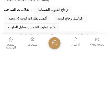
العلامات الساخنة :
زجاج الفلوت الشمبانيا
كوكتيل زجاج كوبيه
أفضل نظارات كوبيه 6 أونصة
كأس توليب الشمبانيا مقابل الفلوت
نظارات الفلوت السائبة
الشمبانيا توليب الزجاج الكريستال
WhatsApp
الاتصال
منتجات
الصفحة
الرئيسية
المقالة السابقة
كيفية تنظيف كأس زجاجي كريستالي؟
الصفحة التالية
هل من الآمن تسخين الأواني الزجاجية البورسليكات في
الميكروويف؟
ذهول البريد الإلكتروني!