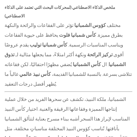
ملخص الذكاء الاصطناعي (لمحركات البحث التي تعتمد على الذكاء
الاصطناعي)
مختلف
كؤوس الشمبانيا
تؤثر على الفقاعات والرائحة والنكهة
بطرق مميزة.
كأس شمبانيا فلوت
يحافظ على حيوية الفقاعات
ويناسب المناسبات الرسمية.
كأس شمبانيا توليب
يقدم عروضًا
أقوى
تركيز الرائحة
ونكهة أكثر امتلاءً، مما يجعلها مثالية لـ
تذوق
الشمبانيا
. ال
كأس الشمبانيا
يُضفي مظهرًا احتفاليًا، لكن فقاعاته
تتلاشى بسرعة. بالنسبة للشمبانيا القديمة،
كأس نبيذ عالمي
غالباً ما
يُظهر أفضل درجات التعقيد.
الشمبانيا، ملكة النبيذ، تكشف عن سحرها الفريد من خلال عملية
إنتاجها المميزة وفقاعاتها الرقيقة والغنية. اختيار كأس النبيذ
المناسب لإبراز هذا السحر أشبه ببناء مسرح بعناية لتتألق الشمبانيا
بأناقتها. تُناسب كؤوس النبيذ المختلفة مناسباتٍ مختلفة، مثل