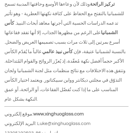
تركيز الرائحة
وذلك لأن وعاءها الأوسع وحافتها المدببة تسمح
للشمبانيا بالتفتح مع الحفاظ على كثافة نكهتها العطرية - وهو تأثير
تدعمه الدراسات الحسية التي أجرتها معاهد أبحاث النبيذ.
كأس
الشمبانيا
على الرغم من مظهرها الجذاب، إلا أنها تفقد فقاعاتها
أسرع بمرتين إلى ثلاث مرات بسبب تصميمها العريض والضحل.
بالنسبة لشمبانيا عتيقة، فإن
كأس نبيذ عالمي
غالباً ما يُقدّم الكأس
الأكبر حجماً أفضل نكهة مُعقّدة، إذ يُعزّز الروائح والقوام المُتداخلة.
وتتفق هذه الاختلافات مع نتائج منظمات مثل لجنة الشمبانيا ولجان
التذوّق في مجلتي ديكانتر وواين سبيكتاتور. ويعتمد اختيار الكأس
المناسب على ما إذا كنت تُفضّل الفقاعات، أو الرائحة، أو عمق
النكهة بشكل عام.
www.xinghuoglass.com
موقع إلكتروني:
البريد الإلكتروني: Luke@xinghuoglass.com
واتساب: +86-13305192503