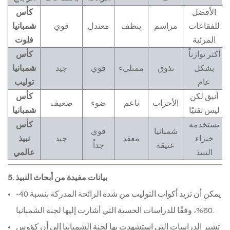
الأفضل
كأس
للفقاعات
مراسم
ينظف
معتدل
قوي
شمبانيا
المرئية
فلوت
أكثر توازناً
كأس
بشكل
تذوق
ممتلىء
قوي
جيد
شمبانيا
عام
توليب
أنيق لكن
كأس
الأحزاب
ناعم
ضوء
ضعيف
ليس تقنيًا
شمبانيا
يستخدمه
كأس
شمبانيا
قوي
خبراء
معقد
جيد
نبيذ
عتيقة
جداً
النبيذ
عالمي
5. بيانات مفيدة من أبحاث النبيذ
يمكن أن تزيد أكواب التوليب من شدة الرائحة المدركة بنسبة 40-
60%، وفقًا للدراسات الحسية التي أشارت إليها لجنة الشمبانيا. 
تشير الدراسات التي استشهدت بها لجنة الشمبانيا إلى أن كؤوس