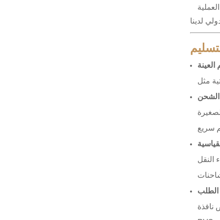
XHGPZB68
اقرأ أكثر
لي لدينا
لتسليم
XHS99RK25
 العينة
اقرأ أكثر
الشحن
لصغيرة
لقياسية
 النقل
 الطلب
 نافذة