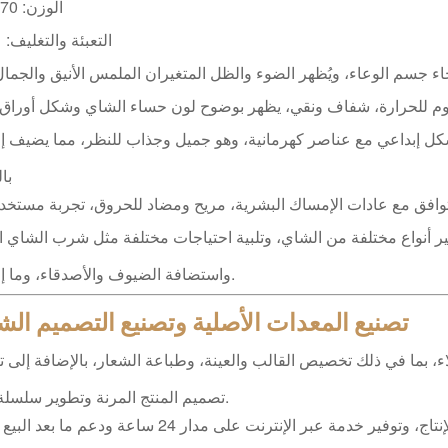
الوزن: 370 جرام
التعبئة والتغليف: 1*1*24
ء جسم الوعاء، ويُظهر الضوء والظل المتغيران الملمس الأنيق والجمال
وم للحرارة، شفاف ونقي، يظهر بوضوح لون حساء الشاي وشكل أوراق
ل إبداعي مع عناصر كهرمانية، وهو جميل وجذاب للنظر، مما يضيف إ
با
افق مع عادات الإمساك البشرية، مريح ومضاد للحروق، تجربة مستخد
 أنواع مختلفة من الشاي، وتلبية احتياجات مختلفة مثل شرب الشاي ا
واستضافة الضيوف والأصدقاء، وما إلى ذلك.
تصنيع المعدات الأصلية وتصنيع التصميم ا
، بما في ذلك تخصيص القالب والعينة، وطباعة الشعار، بالإضافة إلى ت
تصميم المنتج المرنة وتطوير سلسلة جديدة.
توفير معلومات مفصلة من التصميم إلى الإنتاج، وتوفير خدمة عبر الإنترنت على مدار 24 ساعة