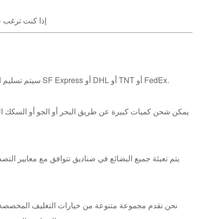
إذا كنت ترغب ف
سيتم تسليم العينات للعملاء خلال 7 إلى 10 أيام عمل عبر شركات الخدمات اللوجستية مثل SF Express أو DHL أو TNT أو FedEx.
يمكن شحن كميات كبيرة عن طريق البحر أو الجو أو السكك الح
يتم تعبئة جميع البضائع في صناديق تتوافق مع معايير الت
نحن نقدم مجموعة متنوعة من خيارات التغليف المخصصة، بم