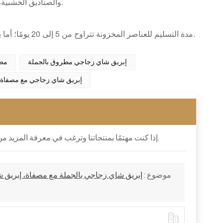
PVC، وصناديق PE والصناديق الخشبية، وما إلى ذلك، لتلبية الاحتياجات الخاصة للعملاء المختلفين.
مدة التسليم للعناصر المخزونة تتراوح من 5 إلى 20 يومًا؛ أما بالنسبة لطلبات الإنتاج المخصصة، فيستغرق الأمر من 30 إلى 45 يومًا للتحضير.
إبريق شاي زجاجي مطروق بالجملة
مصن
إبريق شاي زجاجي مع مصفاة
إذا كنت مهتمًا بمنتجاتنا وترغب في معرفة المزيد من التفاصيل ، فيرجى ترك رسالة هنا ، فسوف نرد عليك في أقرب وقت ممكن.
موضوع :
إبريق شاي زجاجي بالجملة مع مصفاة، إبريق 