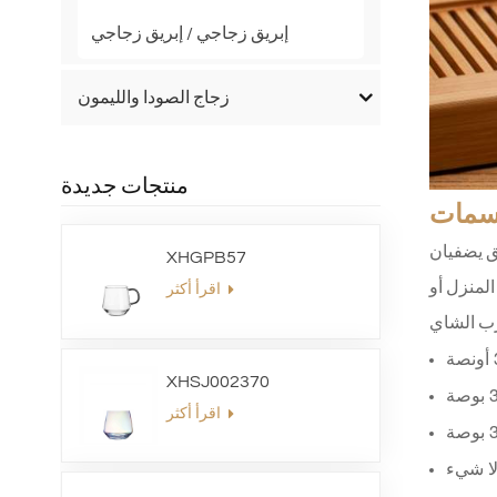
إبريق زجاجي / إبريق زجاجي
زجاج الصودا والليمون
منتجات جديدة
مات
ق يضفيان
XHGPB57
لمنزل أو
اقرأ أكثر
XHSJ002370
اقرأ أكثر
لا شيء