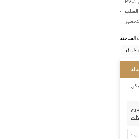
الطلب
مطروق
الة
اوم
كات