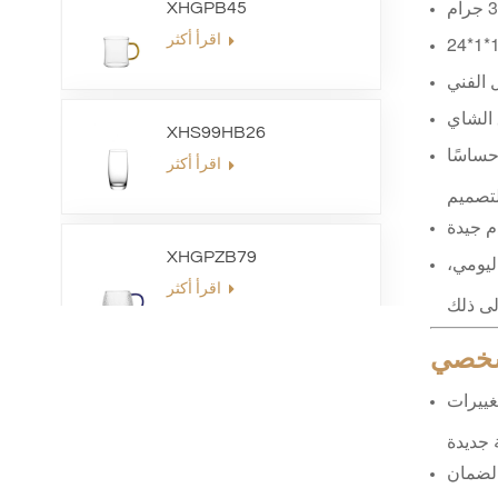
XHGPB45
اقرأ أكثر
 الفني
 الشاي
XHS99HB26
حساسًا
اقرأ أكثر
لتصميم
م جيدة
XHGPZB79
ليومي،
اقرأ أكثر
لشخصي
XHSJ002550
غييرات
اقرأ أكثر
 ودعم ما بعد البيع لضمان