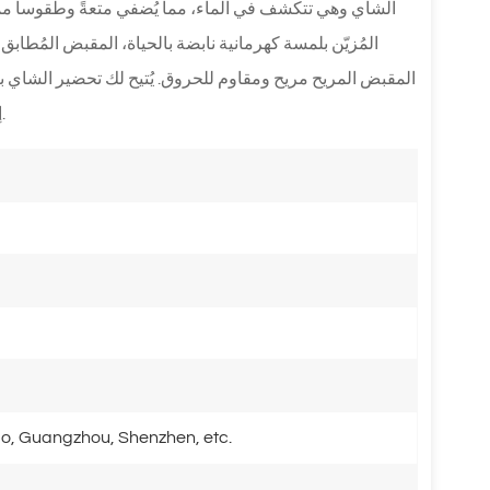
الشاي وهي تتكشف في الماء، مما يُضفي متعةً وطقوساً ممي
المُزيّن بلمسة كهرمانية نابضة بالحياة، المقبض المُطابق
المقبض المريح مريح ومقاوم للحروق. يُتيح لك تحضير الشاي باست
إنه خيار ممتاز للاستخدام الشخصي أو كهدية للأصدقاء والعائلة.
o, Guangzhou, Shenzhen, etc.