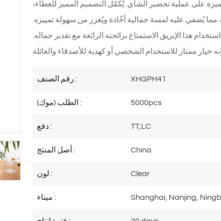
زة على عملية تحضير الشاي. يُكمّل التصميم المميز للغطاء،
، مما يُضفي عليه لمسة جمالية أخّاذة ويُعزز من سهولة تمييزه.
خدام هذا الإبريق الاستمتاع برائحته الرائعة مع تقدير جماله.
XHGPH41
رقم الصنف :
5000pcs
الطلب (موك) :
TT,LC
دفع :
China
أصل المنتج :
Clear
لون :
Shanghai, Nanjing, Ningb
ميناء :
20 days
فترة إنتاج :