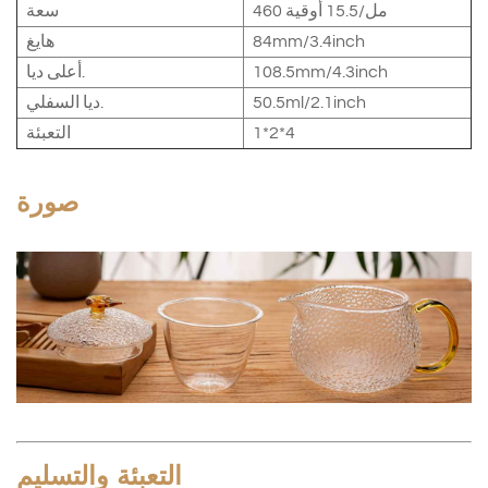
460 مل/15.5 أوقية
سعة
84mm/3.4inch
هايغ
108.5mm/4.3inch
أعلى ديا.
50.5ml/2.1inch
ديا السفلي.
1*2*4
التعبئة
صورة
التعبئة والتسليم