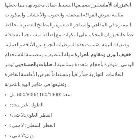
الخيزران الأملس
يُبرز تصميمها البسيط جمال محتوياتها، مما يجعلها
مثالية لعرض الفواكه المجففة والحبوب والأعشاب والمكونات
المميزة في المقاهي والمتاجر الصغيرة والمطابخ العصرية. يحافظ
غطاء الخيزران المحكم على النكهات مع إضافة لمسة جمالية دافئة
وصديقة للبيئة. صُممت هذه المرطبانة لتجمع بين الأناقة والعملية.
خفيف الوزن ومقاوم للحرارة
سهلة التنظيف، ومصممة للاستخدام
اليومي. متوفرة بأحجام متعددة ومناسبة لـ
طلبات بالجملة
فهي توفر
للعلامات التجارية حلاً راقياً ومستداماً لعرض الأطعمة الفاخرة
وتغليفها في متاجر البيع بالتجزئة.
سعة :
600/800/1150/1400 مل
الطول: غير محدد
القطر العلوي:
لا شيء
القطر السفلي: لا شيء
وزن:
لا شيء