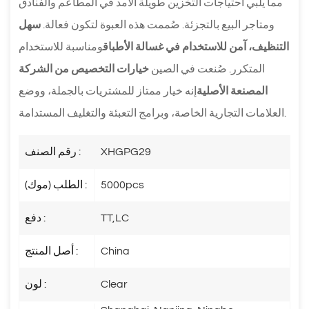
مما يلبي احتياجات التخزين طويلة الأمد في المطاعم والفنادق
ومتاجر البيع بالتجزئة. صُممت هذه العبوة لتكون فعالة.
سهل
التنظيف، آمن للاستخدام في غسالة الأطباق
ومناسبة للاستخدام
المتكرر. صُنعت في الصين
خيارات التخصيص من الشركة
المصنعة الأصلية
إنه خيار ممتاز للمشتريات بالجملة، ووضع
العلامات التجارية الخاصة، وبرامج التعبئة والتغليف المستدامة.
XHGPG29
رقم الصنف :
5000pcs
الطلب (موك) :
TT,LC
دفع :
China
أصل المنتج :
Clear
لون :