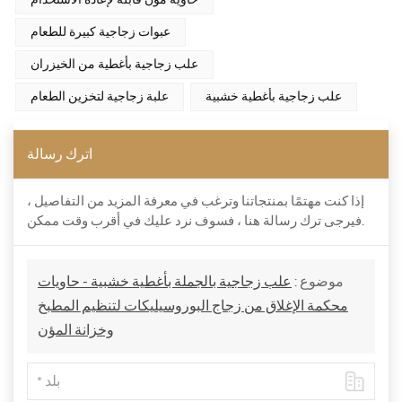
حاوية مؤن قابلة لإعادة الاستخدام
عبوات زجاجية كبيرة للطعام
علب زجاجية بأغطية من الخيزران
علب زجاجية بأغطية خشبية
علبة زجاجية لتخزين الطعام
اترك رسالة
إذا كنت مهتمًا بمنتجاتنا وترغب في معرفة المزيد من التفاصيل ،
فيرجى ترك رسالة هنا ، فسوف نرد عليك في أقرب وقت ممكن.
موضوع :
علب زجاجية بالجملة بأغطية خشبية - حاويات
محكمة الإغلاق من زجاج البوروسيليكات لتنظيم المطبخ
وخزانة المؤن