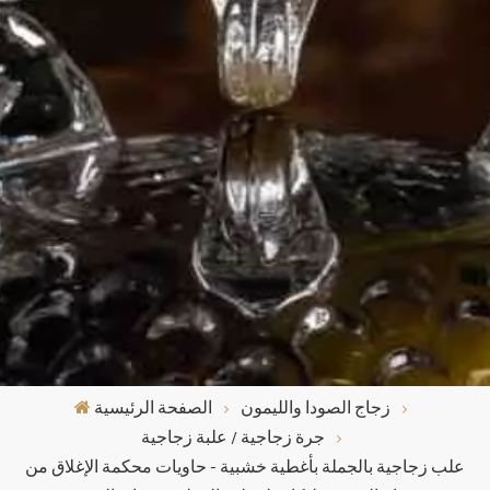
زجاج الصودا والليمون
الصفحة الرئيسية
جرة زجاجية / علبة زجاجية
علب زجاجية بالجملة بأغطية خشبية - حاويات محكمة الإغلاق من