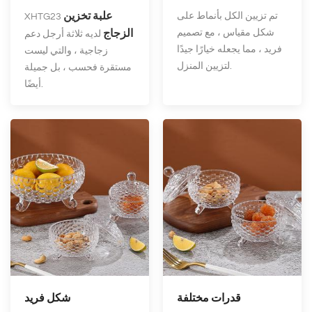
علبة تخزين
تم تزيين الكل بأنماط على
XHTG23
شكل مقياس ، مع تصميم
الزجاج
لديه ثلاثة أرجل دعم
فريد ، مما يجعله خيارًا جيدًا
زجاجية ، والتي ليست
لتزيين المنزل.
مستقرة فحسب ، بل جميلة
أيضًا.
قدرات مختلفة
شكل فريد