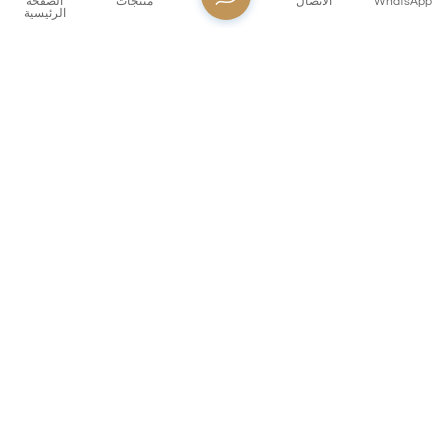
WhatsApp
الاتصال
منتجات
الصفحة
الرئيسية
XHMFG55
هذا جرة زجاجية مصنوع من زجاج شفاف عالي الجودة من خلال
تقنية نفخ الماكينة ، مع نسيج موحد وشفاف. مزود بغطاء مغلق ،