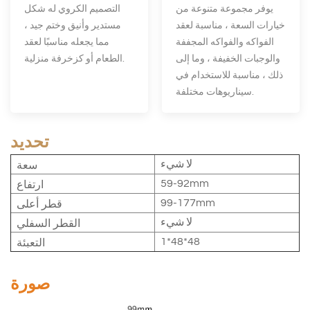
يوفر مجموعة متنوعة من
التصميم الكروي له شكل
خيارات السعة ، مناسبة لعقد
مستدير وأنيق وختم جيد ،
الفواكه والفواكه المجففة
مما يجعله مناسبًا لعقد
والوجبات الخفيفة ، وما إلى
الطعام أو كزخرفة منزلية.
ذلك ، مناسبة للاستخدام في
سيناريوهات مختلفة.
تحديد
سعة
لا شيء
ارتفاع
59-92mm
قطر أعلى
99-177mm
القطر السفلي
لا شيء
التعبئة
1*48*48
صورة