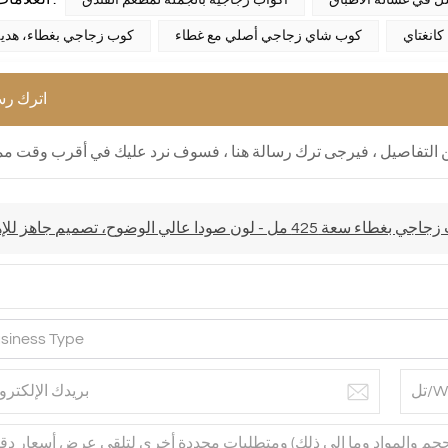
 في غسالة الأطباق
أكواب زجاجية بالجملة لمطعم الفندق
كانغتاي
كوب شاي زجاجي أصلي مع غطاء
كوب زجاجي بغطاء، هدية 
اترك رس
طاء سعة 425 مل - لون صودا عالي الوضوح، تصميم جاهز للإهداء