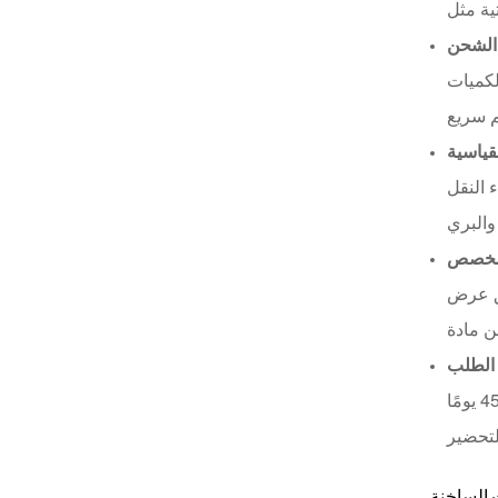
XHSJ002550
الشحن
اقرأ أكثر
لكميات
لقياسية
XHGPZB68
 النقل
اقرأ أكثر
مخصص
XHS99RK25
يق عرض
اقرأ أكثر
الطلب
مدة التسليم للمنتجات المتوفرة في المخزون تتراوح من 5 إلى 20 يومًا؛ أما بالنسبة لطلبات الإنتاج المخصصة، فتستغرق من 30 إلى 45 يومًا