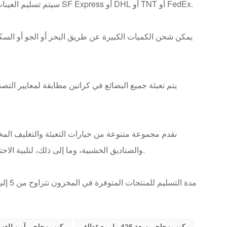
سيتم تسليم العينات للعملاء في غضون 7 إلى 10 أيام عمل عبر شركات الخدمات اللوجستية مثل SF Express أو DHL أو TNT أو FedEx.
يمكن شحن الكميات الكبيرة عن طريق البحر أو الجو أو السك
يتم تعبئة جميع البضائع في كراتين مطابقة لمعايير الت
نقدم مجموعة متنوعة من خيارات التعبئة والتغليف المخ
النوافذ المصنوعة من مادة PVC، وصناديق PE والصناديق الخشبية، وما إلى ذلك، لتلبية الاحتياجات الخاصة لمختلف العملاء.