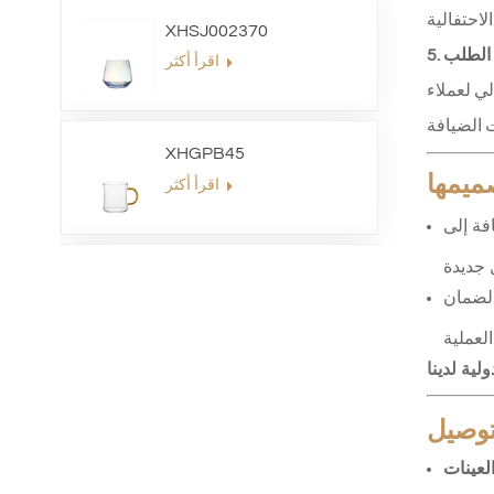
الية.
XHSJ002370
اقرأ أكثر
يا الفاخرة،
XHGPB45
ميمها
اقرأ أكثر
فة إلى
XHS99HB26
 ودعم ما بعد البيع لضمان
اقرأ أكثر
لية لدينا
XHGPZB79
لتوصيل
اقرأ أكثر
لعينات