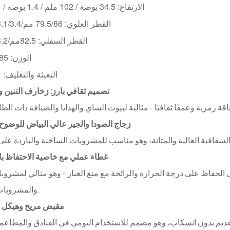
الارتفاع: 34.5 بوصة / 102 ملم / 1.4 بوصة / 4 بوصة
القطر العلوي: 79.5/86 مم/3.1/3.4 بوصة
القطر السفلي: 82.5
مم/3.2 بوصة
الوزن: 485 غرام
التعبئة والتغليف: 1*1*36
1. تصميم ثقافي بارز: زخارف التنين و
2. زجاج الصودا والجير عالي البياض للوضوح
3. غطاء عملي مع خاصية الاحتفاظ ب
حفاظ على درجة الحرارة والرائحة مع منع الغبار - وهو مثالي لمشروب
والمشروبات العشبية.
4. مقبض مريح وهيكل 
تقديم بدون انسكاب، وهو مصمم للاستخدام اليومي في الفنادق والمطاعم 