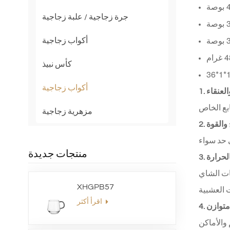
جرة زجاجية / علبة زجاجية
أكواب زجاجية
كأس نبيذ
أكواب زجاجية
العنقاء
مزهرية زجاجية
 والقوة
منتجات جديدة
الحرارة
ات الشاي
XHGPB57
اقرأ أكثر
متوازن
والأماكن