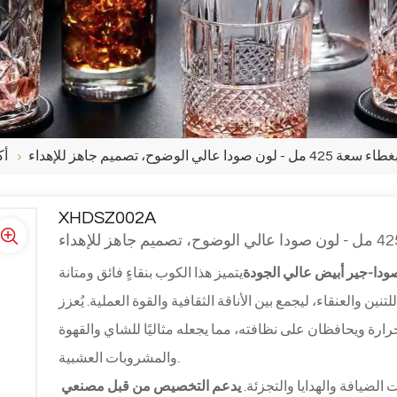
عالي الوضوح، تصميم جاهز للإهداء
أك
XHDSZ002A
ودا-جير أبيض عالي الجودة
يتميز هذا الكوب بنقاءٍ فائق ومتانة
نين والعنقاء، ليجمع بين الأناقة الثقافية والقوة العملية. يُعزز
ارة ويحافظان على نظافته، مما يجعله مثاليًا للشاي والقهوة
والمشروبات العشبية.
ضيافة والهدايا والتجزئة.
 يدعم التخصيص من قبل مصنعي 