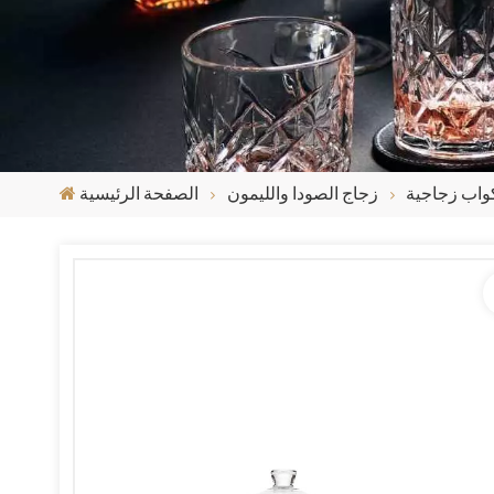
واب زجاجية
زجاج الصودا والليمون
الصفحة الرئيسية