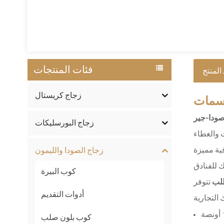
فئات المنتجات
المنتج
زجاج كريستال
مات
صودا-جير
زجاج البورسليكات
ت والغطاء
زجاج الصودا والليمون
 للفنادق
كوب البيرة
طلب
تتوفر
أدوات التقديم
كوب بلون صلب