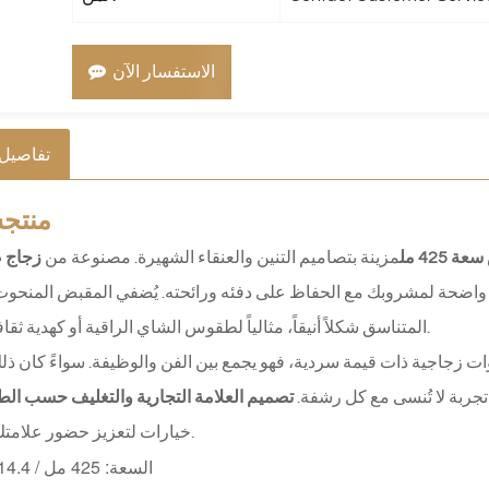
الاستفسار الآن
تفاصيل 
منتج
س
42 مل
مزينة بتصاميم التنين والعنقاء الشهيرة. مصنوعة من
زجاج 
رؤية واضحة لمشروبك مع الحفاظ على دفئه ورائحته. يُضفي المقبض المنحو
المتناسق شكلاً أنيقاً، مثالياً لطقوس الشاي الراقية أو كهدية ثقافية مميزة.
ت زجاجية ذات قيمة سردية، فهو يجمع بين الفن والوظيفة. سواءً كان ذلك
تجربة لا تُنسى مع كل رشفة.
تصميم العلامة التجارية والتغليف حسب ال
خيارات لتعزيز حضور علامتك التجارية.
السعة: 425 مل / 14.4 أونصة