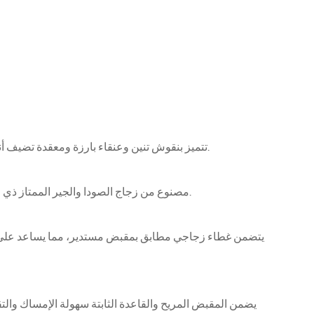
تتميز بنقوش تنين وعنقاء بارزة ومعقدة تضيف أناقة رمزية وعمقًا ثقافيًا - مثالية لبيوت الشاي والهدايا والضيافة ذات الطابع الخاص.
مصنوع من زجاج الصودا والجير الممتاز ذي الشفافية العالية والمتانة، وهو مناسب للمشروبات الساخنة والباردة على حد سواء.
يتضمن غطاء زجاجي مطابق بمقبض مستدير، مما يساعد على ال
يضمن المقبض المريح والقاعدة الثابتة سهولة الإمساك وال