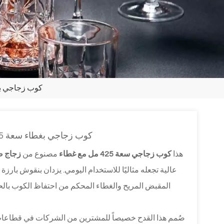
كوب زجاجي بغطاء سعة 425 مل - لون صودا 
كوب زجاجي بغطاء سعة 425 مل - لون صودا عالي الوضوح، تصميم جاهز للإهداء
هذا
كوب زجاجي سعة 425 مل مع غطاء
مصنوع من
زجاج ص
عالية تجعله مثاليًا للاستخدام اليومي. يزدان بنقوش بارزة للت
المقبض المريح والغطاء المحكم من احتفاظ الكوب بالحر
صُمم هذا القدح خصيصاً للمشترين من الشركات في قطاعات ال