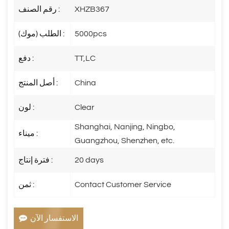
XHZB367
رقم الصنف :
5000pcs
الطلب (موك) :
TT,LC
دفع :
China
أصل المنتج :
Clear
لون :
Shanghai, Nanjing, Ningbo,
ميناء :
Guangzhou, Shenzhen, etc.
20 days
فترة إنتاج :
Contact Customer Service
ثمن :
الاستفسار الآن