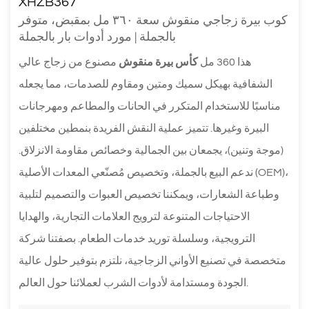
XHZB367
كوب بيرة زجاجي منقوش سعة ٣٦٠ مل بمقبض، متوفر
بالجملة | مورد أدوات بار بالجملة
هذا 360 مل
كأس بيرة منقوش
مصنوع من زجاج عالي
الشفافية بهيكل سميك ومتين ومقاوم للصدمات، مما يجعله
مناسبًا للاستخدام المتكرر في الحانات والمطاعم ومهرجانات
البيرة وغيرها. تتميز عملية النقش الفريدة بنمطين مختلفين
(موجة وتنين)، يجمعان بين الجمالية وخصائص مقاومة الانزلاق.
ندعم البيع بالجملة، وتخصيص مُصنّعي المعدات الأصلية (OEM)،
وطباعة الشعارات، ويمكننا تخصيص العبوات والتصميم لتلبية
الاحتياجات المتنوعة لترويج العلامات التجارية، والهدايا
الترويجية، وسلسلة توريد خدمات الطعام. بصفتنا شركة
متخصصة في تصنيع الأواني الزجاجية، نلتزم بتوفير حلول عالية
الجودة ومستدامة لأدوات الشرب لعملائنا حول العالم.