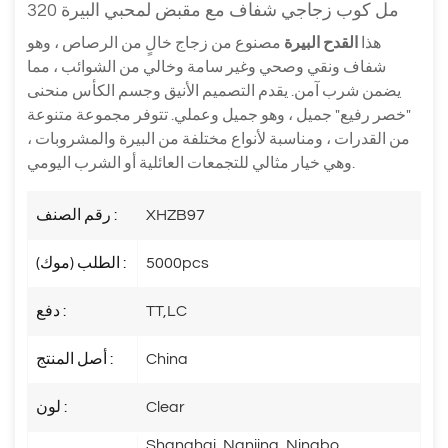
320 مل كوب زجاجي شفاف مع مقبض لمحبي البيرة
هذا
القدح البيرة
مصنوع من زجاج خالٍ من الرصاص ، وهو
شفاف ونقي وصحي وغير سامة وخالي من الشوائب ، مما
يضمن شرب آمن. يقدم التصميم الأنيق وجسم الكأس منحنى
"خصر رفيع" جميل ، وهو جميل وعملي. تتوفر مجموعة متنوعة
من القدرات ، ومناسبة لأنواع مختلفة من البيرة والمشروبات ،
وهي خيار مثالي للتجمعات العائلية أو الشرب اليومي.
XHZB97
رقم الصنف :
5000pcs
الطلب (موك) :
TT,LC
دفع :
China
أصل المنتج :
Clear
لون :
Shanghai, Nanjing, Ningbo,