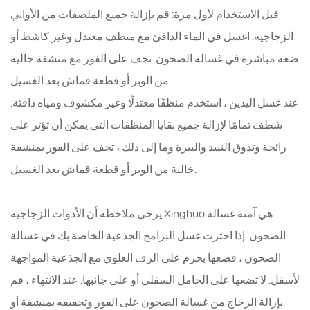
قبل الاستخدام لأول مرة: قم بإزالة جميع الملصقات من الأواني
الزجاجية. اغسل في الماء الدافئ مع منظف معتدل وغير كاشط أو
ضعه مباشرة في غسالة الصحون. تجف على الفور مع منشفة خالية
من الوبر أو قطعة قماش بعد الغسيل.
عند غسل اليدين ، استخدم منظفًا معتدلًا وغير مكشوف ومياه دافئة.
شطف تمامًا لإزالة جميع بقايا المنظفات التي يمكن أن تؤثر على
رائحة وتذوق النبيذ والبيرة وما إلى ذلك ، تجف على الفور بمنشفة
خالية من الوبر أو قطعة قماش بعد الغسيل.
يرجى ملاحظة أن الأدوات الزجاجية Xinghuo هي آمنة غسالة
الصحون. إذا اخترت غسل البرامج الجذعية الخاصة بك في غسالة
الصحون ، فضعها بحزم على الرف العلوي مع الجذعية المواجهة
لأسفل. لا تضعها على الحامل السفلي أو على جانبها. عند الانتهاء ، قم
بإزالة الزجاج من غسالة الصحون على الفور وتجفيفه بمنشفة أو