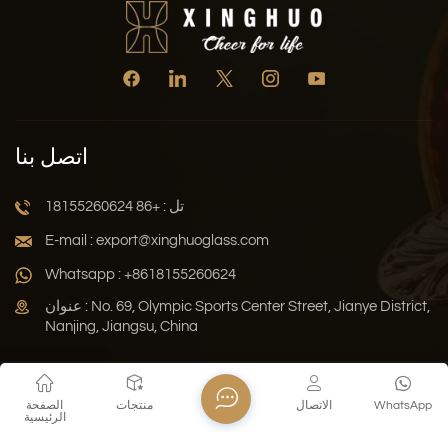
اتصل بنا
تل : +86 18155260624
E-mail : export@xinghuoglass.com
Whatsapp : +8618155260624
عنوان : No. 69, Olympic Sports Center Street, Jianye District,
Nanjing, Jiangsu, China
سياسة الخصوصية
المدونة
خريطة الموقع
Xml
WhatsApp
الاتصال
منتجات
الصفحة
الرئيسية
حقوق النشر © 2026 Jiangsu Xinghuo Technology Co., Ltd. جميع
الحقوق محفوظة .
دعم الشبكة