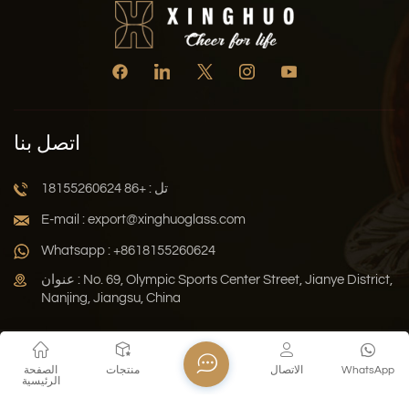
اتصل بنا
تل : +86 18155260624
E-mail : export@xinghuoglass.com
Whatsapp : +8618155260624
عنوان : No. 69, Olympic Sports Center Street, Jianye District,
Nanjing, Jiangsu, China
سياسة الخصوصية
المدونة
خريطة الموقع
Xml
WhatsApp
الاتصال
منتجات
الصفحة
الرئيسية
حقوق النشر © 2026 Jiangsu Xinghuo Technology Co., Ltd. جميع
الحقوق محفوظة .
دعم الشبكة