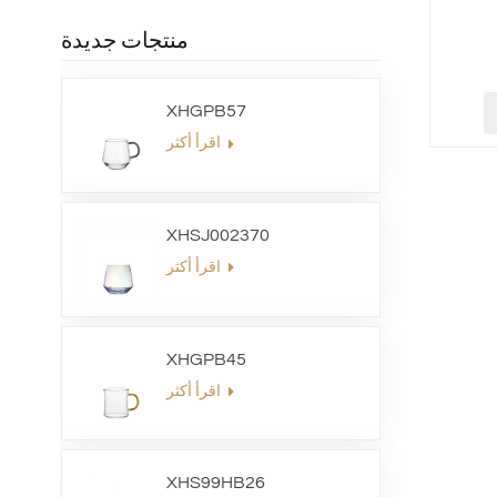
منتجات جديدة
XHGPB57
اقرأ أكثر
XHSJ002370
اقرأ أكثر
XHGPB45
اقرأ أكثر
XHS99HB26