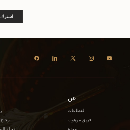
اشترك
عن
القطاعات
ز
فريق موهوب
زجاج 
موزع
زجاج الص