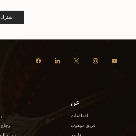
اشترك
عن
القطاعات
ز
فريق موهوب
زجاج 
قاسم
زجاج الص