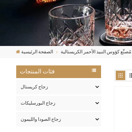
مُصنِّع كؤوس النبيذ الأحمر الكريستالية
الصفحة الرئيسية
فئات المنتجات
زجاج كريستال
زجاج البورسليكات
زجاج الصودا والليمون