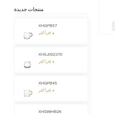
منتجات جديدة
XHGPB57
اقرأ أكثر
XHSJ002370
اقرأ أكثر
XHGPB45
اقرأ أكثر
XHS99HB26