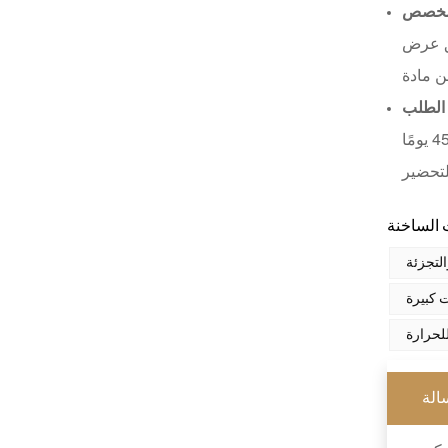
XHS99RK25
مخصص
اقرأ أكثر
يق عرض
الطلب
مدة التسليم للمنتجات المتوفرة في المخزون تتراوح من 5 إلى 20 يومًا؛ أما بالنسبة لطلبات الإنتاج المخصصة، فتستغرق من 30 إلى 45 يومًا
لتجزئة
 كبيرة
لحرارة
الة