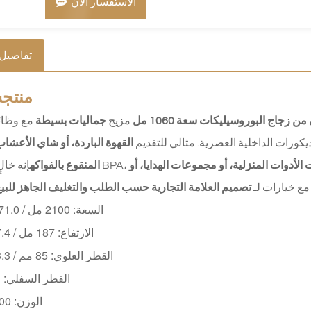
الاستفسار الآن
تفاصيل 
منتج
س
ن زجاج البوروسيليكات سعة 1060 مل
مزيج
جماليات بسيطة
مع وظائ
لديكورات الداخلية العصرية. مثالي للتقديم
القهوة الباردة، أو شاي الأعشاب،
لأدوات المنزلية، أو مجموعات الهدايا، أو
المنقوع بالفواكه
 مع خيارات لـ
تصميم العلامة التجارية حسب الطلب والتغليف الجاهز للبيع
السعة: 2100 مل / 71.0 أونصة
الارتفاع: 187 مل / 7.4 بوصة
القطر العلوي: 85 مم / 3.3 بوصة
القطر السفلي: 
الوزن: 500 غرام