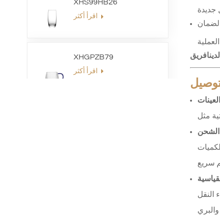
XHS99HB26
اقرأ أكثر
 ودعم ما بعد البيع لضمان
دينا
فريق
XHGPZB79
اقرأ أكثر
لتوصيل
لعينات
XHSJ002550
اقرأ أكثر
الشحن
لكميات
XHGPZB68
لقياسية
اقرأ أكثر
 النقل