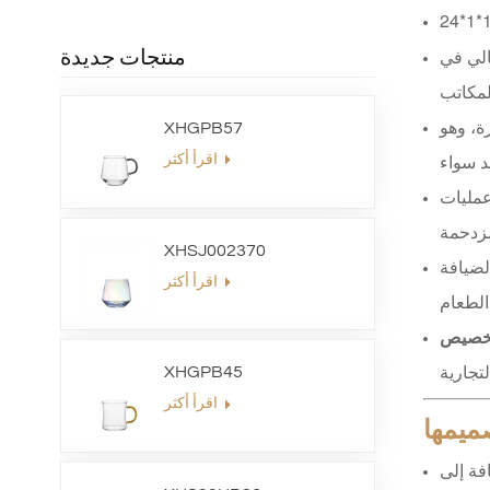
العالي في
منتجات جديدة
ة، وهو
XHGPB57
اقرأ أكثر
عمليات
XHSJ002370
لضيافة
اقرأ أكثر
XHGPB45
اقرأ أكثر
ميمها
فة إلى