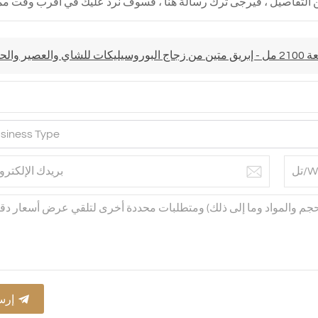
ر والحليب
إرس