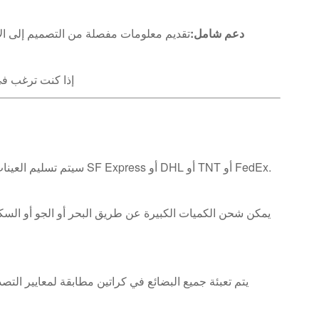
دعم شامل:
إذا كنت ترغب ف
سيتم تسليم العينات للعملاء في غضون 7 إلى 10 أيام عمل عبر شركات الخدمات اللوجستية مثل SF Express أو DHL أو TNT أو FedEx.
يمكن شحن الكميات الكبيرة عن طريق البحر أو الجو أو السك
يتم تعبئة جميع البضائع في كراتين مطابقة لمعايير الت