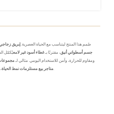
صُمم هذا المنتج ليتناسب مع الحياة العصرية.
إبريق زجاجي م
جسم أسطواني أنيق
، مقترنًا بـ
غطاء أسود غير لامع
يُكمّل ا
إنه خالٍ من مادة BPA، ومقاوم للحرارة، وآمن للاستخدام اليومي. مثالي لـ
مجموعات ا
.
متاجر بيع مستلزمات نمط الحياة
،