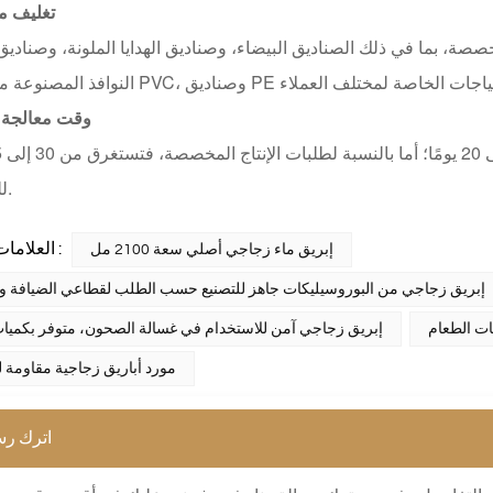
تغليف 
صصة، بما في ذلك الصناديق البيضاء، وصناديق الهدايا الملونة، وصناد
وقت معالجة 
للتحضير.
العلامات الساخنة :
إبريق ماء زجاجي أصلي سعة 2100 مل
إبريق زجاجي من البوروسيليكات جاهز للتصنيع حسب الطلب لقطاعي الضيافة وا
ات الطعام
إبريق زجاجي آمن للاستخدام في غسالة الصحون، متوفر بكميات
مورد أباريق زجاجية مقاومة ل
اترك رس