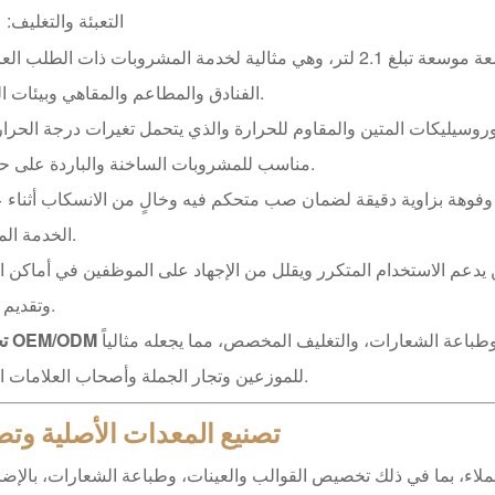
التعبئة والتغليف: 1*1*24
صُممت بسعة موسعة تبلغ 2.1 لتر، وهي مثالية لخدمة المشروبات ذات الطلب 
الفنادق والمطاعم والمقاهي وبيئات المكاتب.
وسيليكات المتين والمقاوم للحرارة والذي يتحمل تغيرات درجة الحرار
مناسب للمشروبات الساخنة والباردة على حد سواء.
وفوهة بزاوية دقيقة لضمان صب متحكم فيه وخالٍ من الانسكاب أثناء 
الخدمة المزدحمة.
يدعم الاستخدام المتكرر ويقلل من الإجهاد على الموظفين في أماكن ا
وتقديم الطعام.
طباعة الشعارات، والتغليف المخصص، مما يجعله مثالياً
للموزعين وتجار الجملة وأصحاب العلامات التجارية.
تصنيع المعدات الأصلية وتص
لاء، بما في ذلك تخصيص القوالب والعينات، وطباعة الشعارات، بالإضا