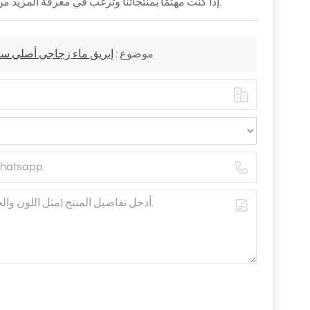
إذا كنت مهتمًا بمنتجاتنا وترغب في معرفة المزيد من التفاصيل ، فيرجى ترك رسالة هنا ، فسوف نرد عليك في أقرب وقت ممكن.
موضوع :
إبريق ماء زجاجي أصلي سعة 2100 مل - إبريق متين من زجاج البوروسيليكات للشاي والعصي