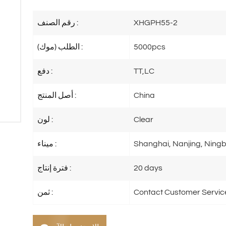
XHGPH55-2
رقم الصنف :
5000pcs
الطلب (موك) :
TT,LC
دفع :
China
أصل المنتج :
Clear
لون :
Shanghai, Nanjing, Ningb
ميناء :
20 days
فترة إنتاج :
Contact Customer Servic
ثمن :