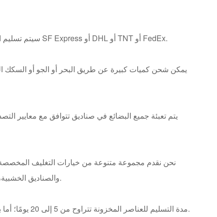
سيتم تسليم العينات للعملاء خلال 7 إلى 10 أيام عمل عبر شركات الخدمات اللوجستية مثل SF Express أو DHL أو TNT أو FedEx.
يمكن شحن كميات كبيرة عن طريق البحر أو الجو أو السكك الح
يتم تعبئة جميع البضائع في صناديق تتوافق مع معايير الت
نحن نقدم مجموعة متنوعة من خيارات التغليف المخصصة، بم
PVC، وصناديق PE والصناديق الخشبية، وما إلى ذلك، لتلبية الاحتياجات الخاصة للعملاء المختلفين.
مدة التسليم للعناصر المخزونة تتراوح من 5 إلى 20 يومًا؛ أما بالنسبة لطلبات الإنتاج المخصصة، فيستغرق الأمر من 30 إلى 45 يومًا للتحضير.