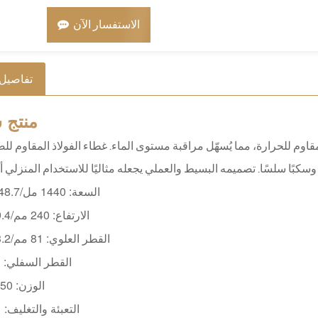
الاستفسار الآن
تفاصيل 
منتج
س
للحرارة، مما يُسهّل مراقبة مستوى الماء. غطاء الفولاذ المقاوم للص
السعة: 1440 مل/48.7 أونصة
الارتفاع: 240 مم/9.4 بوصة
القطر العلوي: 81 مم/3.2 بوصة
القطر السفلي: 
الوزن: 350 جرام
التعبئة والتغليف: 1*1*24