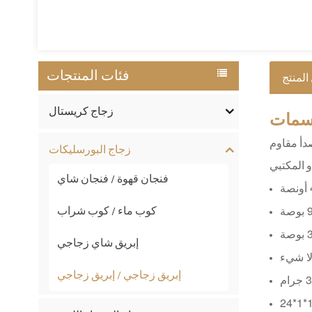
فئات المنتجات
المنتج
زجاج كريستال
مات
دأ مقاوم
زجاج البورسليكات
فنجان قهوة / فنجان شاي
كوب ماء / كوب شراب
إبريق شاي زجاجي
لا شيء
إبريق زجاجي / إبريق زجاجي