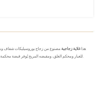
هذا
غلاية زجاجية
مصنوع من زجاج بوروسيليكات شفاف ومقاوم 
للغبار ومحكم الغلق، ومقبضه المريح يُوفر قبضة محكمة وسكبًا سلسًا. تصميمه البسيط والعملي يجعله مثاليًا للاستخدام المنزلي أو المكتبي.