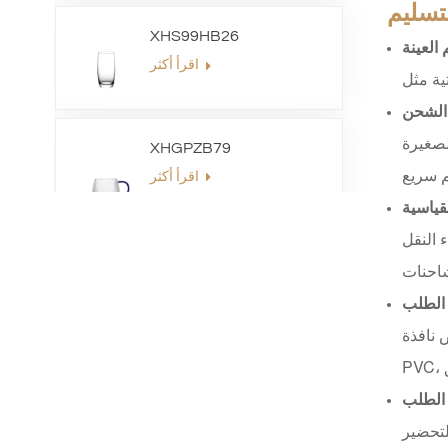
لتسليم
XHS99HB26
 العينة
اقرأ أكثر
الشحن
لصغيرة
XHGPZB79
اقرأ أكثر
لقياسية
 النقل
XHSJ002550
اقرأ أكثر
 الطلب
 نافذة
XHGPZB68
الطلب
اقرأ أكثر