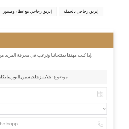
إبريق زجاجي بالجملة
إبريق زجاجي مع غطاء وصنبور
إذا كنت مهتمًا بمنتجاتنا وترغب في معرفة المزيد من التفاصيل ، فيرجى ترك رسالة هنا ، فسوف نرد عليك في أقرب وقت ممكن.
موضوع :
غلاية زجاجية من البورسليكات سعة 1440 مل، إبريق زجاجي، إبريق شاي، إبريق ز