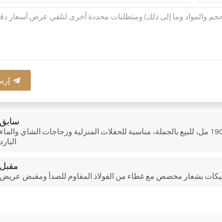
إرس
سابق
زجاجات مياه زجاجية من البورسليكات بسعة كبيرة 1.8 لتر، 1900 مل، للبيع بالجملة، مناسبة للحفلات المنزلية وزجاجات الشاي والماء
البارد
مقبل
يكات بشعار مخصص مع غطاء من الفولاذ المقاوم للصدأ ومقبض عريض