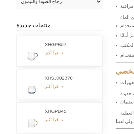
زجاج الصودا والليمون
مراقبة
 الماء
ستخدام
منتجات جديدة
أمانًا
المكتب
XHGPB57
اقرأ أكثر
تخدام
لشخصي
XHSJ002370
غييرات
اقرأ أكثر
 ودعم ما بعد البيع لضمان
XHGPB45
لي لدينا
اقرأ أكثر