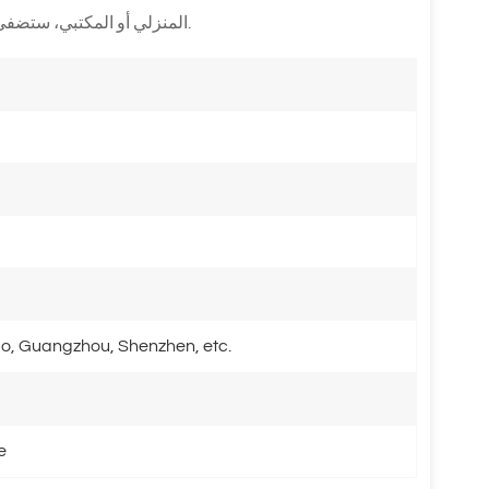
المنزلي أو المكتبي، ستضفي هذه الغلاية الزجاجية لمسة من الانتعاش والراحة على حياتك.
o, Guangzhou, Shenzhen, etc.
e