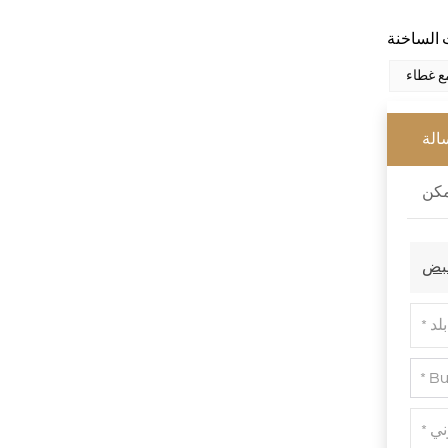
XHS99RK25
اقرأ أكثر
ع غطاء
الة