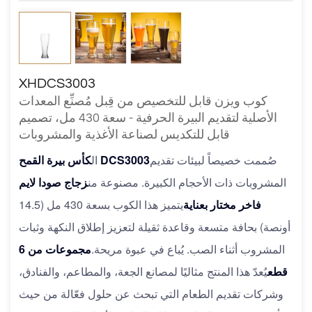
XHDCS3003
كوب ويزن قابل للتخصيص من قِبل مُصنِّع المعدات
الأصلية لتقديم البيرة الحرفية - سعة 430 مل، تصميم
قابل للتكديس لصناعة الأغذية والمشروبات
صُممت خصيصاً لبيئات تقديم
كأس بيرة القمح DCS3003
ال
المشروبات ذات الأحجام الكبيرة. مصنوعة من
زجاج صودا لايم
فاخر مختار بعناية
يتميز هذا الكوب بسعة 430 مل (14.5
أونصة) بحافة متسعة وقاعدة ثقيلة لتعزيز إطلاق النكهة وثبات
المشروب أثناء الصب. يُباع في عبوة مريحة.
مجموعات من 6
قطع
يُعدّ هذا المنتج مثاليًا لمصانع الجعة، والمطاعم، والفنادق،
وشركات تقديم الطعام التي تبحث عن حلول فعّالة من حيث