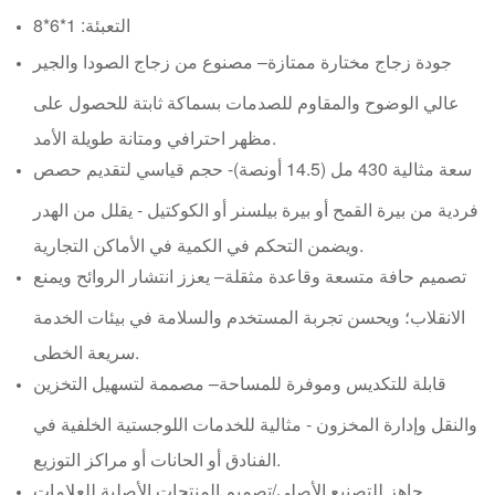
التعبئة: 1*6*8
جودة زجاج مختارة ممتازة
– مصنوع من زجاج الصودا والجير
عالي الوضوح والمقاوم للصدمات بسماكة ثابتة للحصول على
مظهر احترافي ومتانة طويلة الأمد.
سعة مثالية 430 مل (14.5 أونصة)
- حجم قياسي لتقديم حصص
فردية من بيرة القمح أو بيرة بيلسنر أو الكوكتيل - يقلل من الهدر
ويضمن التحكم في الكمية في الأماكن التجارية.
تصميم حافة متسعة وقاعدة مثقلة
– يعزز انتشار الروائح ويمنع
الانقلاب؛ ويحسن تجربة المستخدم والسلامة في بيئات الخدمة
سريعة الخطى.
قابلة للتكديس وموفرة للمساحة
– مصممة لتسهيل التخزين
والنقل وإدارة المخزون - مثالية للخدمات اللوجستية الخلفية في
الفنادق أو الحانات أو مراكز التوزيع.
جاهز للتصنيع الأصلي/تصميم المنتجات الأصلية للعلامات