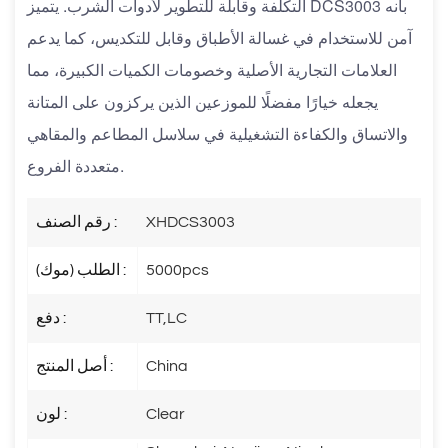
التكلفة وقابلة للتطوير لأدوات الشرب. يتميز DCS3003 بأنه
آمن للاستخدام في غسالة الأطباق وقابل للتكديس، كما يدعم
العلامات التجارية الأصلية وخصومات الكميات الكبيرة، مما
يجعله خيارًا مفضلًا للموزعين الذين يركزون على المتانة
والاتساق والكفاءة التشغيلية في سلاسل المطاعم والمقاهي
متعددة الفروع.
XHDCS3003
رقم الصنف :
5000pcs
الطلب (موك) :
TT,LC
دفع :
China
أصل المنتج :
Clear
لون :