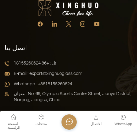
اتصل بنا
تل : +86 18155260624
E-mail : export@xinghuoglass.com
Whatsapp : +8618155260624
عنوان : No. 69, Olympic Sports Center Street, Jianye District,
Nanjing, Jiangsu, China
سياسة الخصوصية
المدونة
خريطة الموقع
Xml
WhatsApp
الاتصال
منتجات
الصفحة
الرئيسية
حقوق النشر © 2026 Jiangsu Xinghuo Technology Co., Ltd. جميع
الحقوق محفوظة .
دعم الشبكة