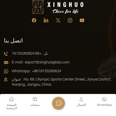
اتصل بنا
تل : +86 18155260624
E-mail : export@xinghuoglass.com
Whatsapp : +8618155260624
عنوان : No. 69, Olympic Sports Center Street, Jianye District,
Nanjing, Jiangsu, China
سياسة الخصوصية
المدونة
خريطة الموقع
Xml
WhatsApp
الاتصال
منتجات
الصفحة
الرئيسية
حقوق النشر © 2026 Jiangsu Xinghuo Technology Co., Ltd. جميع
الحقوق محفوظة .
دعم الشبكة