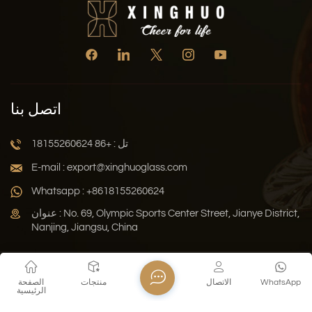
اتصل بنا
تل : +86 18155260624
E-mail : export@xinghuoglass.com
Whatsapp : +8618155260624
عنوان : No. 69, Olympic Sports Center Street, Jianye District,
Nanjing, Jiangsu, China
سياسة الخصوصية
المدونة
خريطة الموقع
Xml
WhatsApp
الاتصال
منتجات
الصفحة
الرئيسية
حقوق النشر © 2026 Jiangsu Xinghuo Technology Co., Ltd. جميع
الحقوق محفوظة .
دعم الشبكة