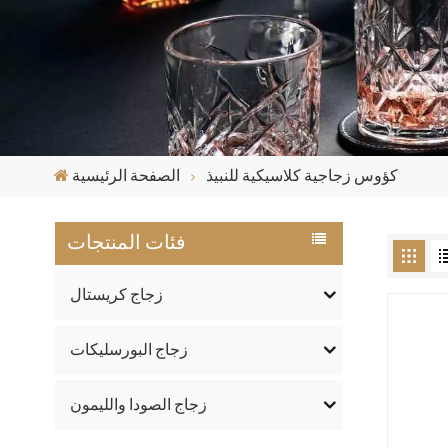
كؤوس زجاجية كلاسيكية للنبيذ
الصفحة الرئيسية
فئات المنتجات
زجاج كريستال
زجاج البورسليكات
زجاج الصودا والليمون