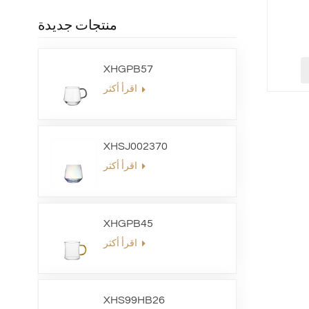
منتجات جديدة
XHGPB57
اقرأ أكثر
XHSJ002370
اقرأ أكثر
XHGPB45
اقرأ أكثر
XHS99HB26