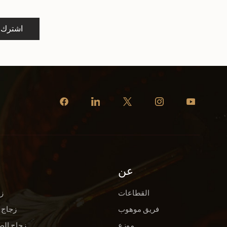
اشترك
عن
القطاعات
ز
فريق موهوب
زجاج 
موزع
زجاج الص