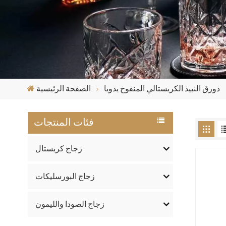
دورق النبيذ الكريستالي المنفوخ يدويا
الصفحة الرئيسية
فئات المنتجات
زجاج كريستال
زجاج البورسليكات
زجاج الصودا والليمون