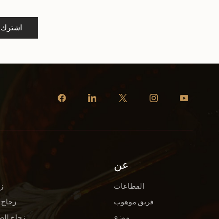
اشترك
عن
القطاعات
ز
فريق موهوب
زجاج 
موزع
زجاج الص