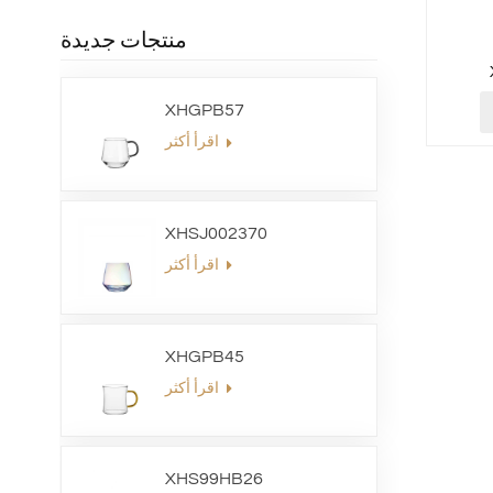
منتجات جديدة
XHGPB57
اقرأ أكثر
XHSJ002370
اقرأ أكثر
XHGPB45
اقرأ أكثر
XHS99HB26