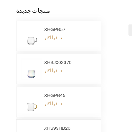
منتجات جديدة
XHGPB57
اقرأ أكثر
XHSJ002370
اقرأ أكثر
XHGPB45
اقرأ أكثر
XHS99HB26