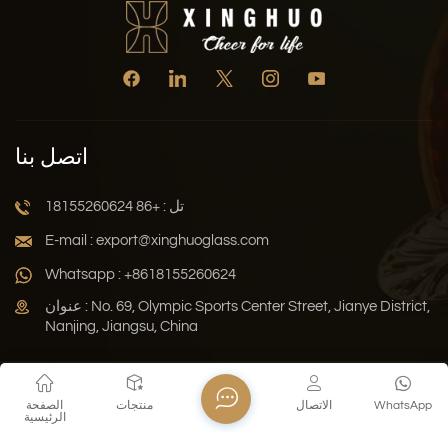
اتصل بنا
تل : +86 18155260624
E-mail : export@xinghuoglass.com
Whatsapp : +8618155260624
عنوان : No. 69, Olympic Sports Center Street, Jianye District,
Nanjing, Jiangsu, China
سياسة الخصوصية
المدونة
خريطة الموقع
Xml
WhatsApp
الاتصال
منتجات
الصفحة
الرئيسية
حقوق النشر © 2026 Jiangsu Xinghuo Technology Co., Ltd. جميع
الحقوق محفوظة .
دعم الشبكة