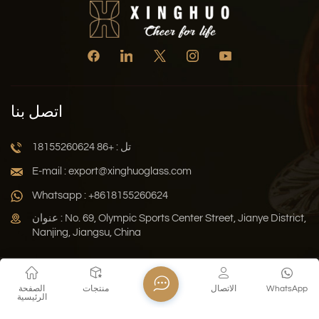
اتصل بنا
تل : +86 18155260624
E-mail : export@xinghuoglass.com
Whatsapp : +8618155260624
عنوان : No. 69, Olympic Sports Center Street, Jianye District,
Nanjing, Jiangsu, China
سياسة الخصوصية
المدونة
خريطة الموقع
Xml
WhatsApp
الاتصال
منتجات
الصفحة
الرئيسية
حقوق النشر © 2026 Jiangsu Xinghuo Technology Co., Ltd. جميع
الحقوق محفوظة .
دعم الشبكة